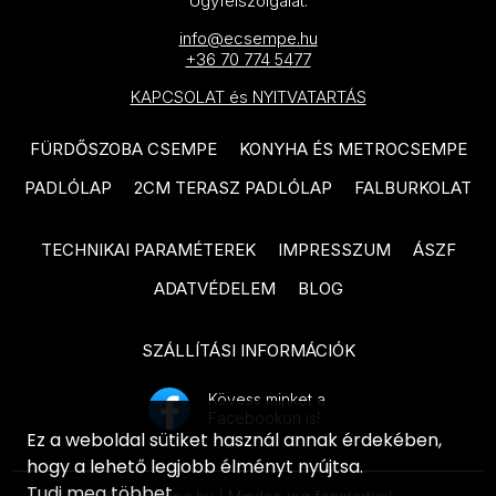
Ügyfélszolgálat:
TUBADZIN Zien Terrazzo
PIEMME Geostone termékcsalád
info@ecsempe.hu
termékcsalád
+36 70 774 5477
PIEMME Glitch termékcsalád
TUBADZIN Zien Lounge
KAPCSOLAT és NYITVATARTÁS
termékcsalád
PIEMME Soul termékcsalád
FÜRDŐSZOBA CSEMPE
KONYHA ÉS METROCSEMPE
TUBADZIN Moor termékcsalád
PIEMME Majestic termékcsalád
PADLÓLAP
2CM TERASZ PADLÓLAP
FALBURKOLAT
TUBADZIN Cielo e Terra
PIEMME Solorovere termékcsalád
termékcsalád
PIEMME Materia termékcsalád
TECHNIKAI PARAMÉTEREK
IMPRESSZUM
ÁSZF
TUBADZIN Heron termékcsalád
PIEMME Castlestone termékcsalád
ADATVÉDELEM
BLOG
TUBADZIN Abisso termékcsalád
PIEMME Cottage termékcsalád
TUBADZIN Cadence termékcsalád
SZÁLLÍTÁSI INFORMÁCIÓK
PIEMME Fleur de Bois termékcsalád
TUBADZIN Goldgreen termékcsalád
Kövess minket a
PIEMME Artdesia termékcsalád
Facebookon is!
ARTÉ Vinaros termékcsalád
Ez a weboldal sütiket használ annak érdekében,
VITACER Unik termékcsalád
hogy a lehető legjobb élményt nyújtsa.
ARTÉ Pinia termékcsalád
Tudj meg többet