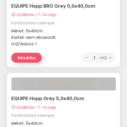
TUBADZIN Pietrasanta
PARADYZ Modul termékcsalád
EQUIPE Hopp BRO Grey 5,0x40,0cm
termékcsalád
Szállítás ~7-14 nap
PARADYZ Harmony termékcsalád
check_circle
TUBADZIN Torano termékcsalád
Fürdőszoba csempe
PARADYZ Feelings termékcsalád
Méret: 5x40cm
TUBADZIN Massa termékcsalád
PARADYZ Memories termékcsalád
Kivitel: nem élcsiszolt
TUBADZIN Marmo D’oro
m2/doboz: 1
PARADYZ Synergy Nero
termékcsalád
termékcsalád
m2
Kosárba
remove
add
TUBADZIN Mountain Ash
PARADYZ Synergy termékcsalád
termékcsalád
PARADYZ Emilly Beige
TUBADZIN Patina Plate
termékcsalád
termékcsalád
PARADYZ Freedom termékcsalád
TUBADZIN Aquamarine
EQUIPE Hopp Grey 5,0x40,0cm
termékcsalád
PARADYZ Illusion termékcsalád
Szállítás ~7-14 nap
check_circle
TUBADZIN Industrio termékcsalád
Fürdőszoba csempe
PARADYZ Ideal termékcsalád
Méret: 5x40cm
TUBADZIN Onice Bianco