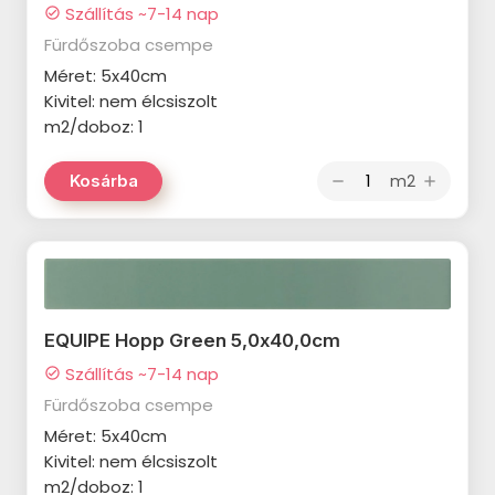
MAINZU Aterra termékcsalád
Szállítás ~7-14 nap
check_circle
PARADYZ Fuentes termékcsalád
Fürdőszoba csempe
MAINZU Murales Optym
PARADYZ Puris termékcsalád
termékcsalád
Méret: 5x40cm
Kivitel: nem élcsiszolt
PARADYZ Urban Colours
MAINZU Florentine termékcsalád
m2/doboz: 1
termékcsalád
MAINZU Taipei termékcsalád
m2
Kosárba
remove
add
TAU Bianchi termékcsalád
MAINZU Greece termékcsalád
TAU Mailocia termékcsalád
MAINZU Halo termékcsalád
TAU Chanel termékcsalád
MAINZU Mikron termékcsalád
ARTÉ Margot termékcsalád
MAINZU Vintage termékcsalád
EQUIPE Hopp Green 5,0x40,0cm
DOMINO Alabaster Shine
MAINZU Infusion termékcsalád
Szállítás ~7-14 nap
check_circle
termékcsalád
Fürdőszoba csempe
MAINZU Onix termékcsalád
DOMINO Dover termékcsalád
Méret: 5x40cm
MAINZU Normandy termékcsalád
Kivitel: nem élcsiszolt
DOMINO Tibi termékcsalád
m2/doboz: 1