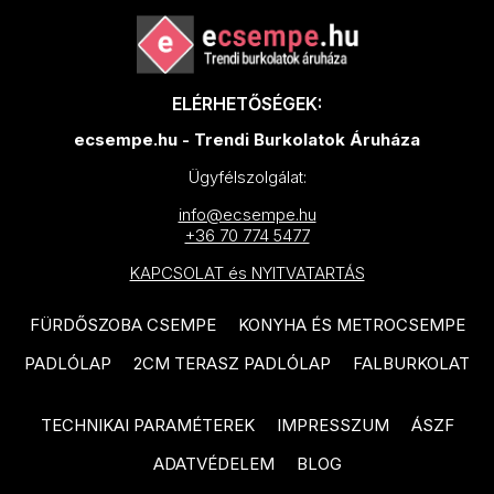
EQUIPE Caprice Deco termékcsalád
CIFRE Industrial termékcsalád
EQUIPE Babylone termékcsalád
CIFRE Timeless termékcsalád
EQUIPE Caprice termékcsalád
ELÉRHETŐSÉGEK:
CIFRE Viena termékcsalád
PARADYZ Modern termékcsalád
ecsempe.hu - Trendi Burkolatok Áruháza
CIFRE Moon termékcsalád
PARADYZ Wood Basic
Ügyfélszolgálat:
CIFRE Drop termékcsalád
termékcsalád
info@ecsempe.hu
CIFRE Polaris termékcsalád
+36 70 774 5477
PARADYZ Lightmood termékcsalád
KAPCSOLAT és NYITVATARTÁS
EQUIPE Hexatile termékcsalád
NOVABELL Eiche termékcsalád
EQUIPE Artisan termékcsalád
FÜRDŐSZOBA CSEMPE
KONYHA ÉS METROCSEMPE
NOVABELL Artwood termékcsalád
EQUIPE Tribeca termékcsalád
PADLÓLAP
2CM TERASZ PADLÓLAP
FALBURKOLAT
TAU Terracina termékcsalád
EQUIPE Coco termékcsalád
TAU Corten termékcsalád
TECHNIKAI PARAMÉTEREK
IMPRESSZUM
ÁSZF
EQUIPE Magma termékcsalád
TAU Devon termékcsalád
ADATVÉDELEM
BLOG
EQUIPE La Riviera termékcsalád