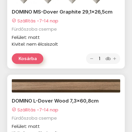
TAU Metal termékcsalád
EQUIPE Vitral termékcsalád
TAU Portloren termékcsalád
DOMINO MS-Dover Graphite 29,1x26,5cm
EQUIPE Raku termékcsalád
Szállítás ~7-14 nap
check_circle
VIVES 1900 termékcsalád
Fürdőszoba csempe
EQUIPE Hopp termékcsalád
VIVES Farnese termékcsalád
Felület: matt
IDEA Ceramica Ki Match
Kivitel: nem élcsiszolt
VIVES Nassau termékcsalád
termékcsalád
VIVES Pop Tile termékcsalád
db
Kosárba
remove
add
IDEA Ceramica Karma
DOMINO Colore termékcsalád
termékcsalád
DOMINO Amparo termékcsalád
IDEA Ceramica Marvel
termékcsalád
DOMINO Remos termékcsalád
IDEA Ceramica Rainbow
DOMINO L-Dover Wood 7,3x60,8cm
RAGNO Rewind termékcsalád
termékcsalád
Szállítás ~7-14 nap
check_circle
RAGNO Woodmania termékcsalád
Fürdőszoba csempe
IDEA Ceramica Shine
RAGNO Woodessence
termékcsalád
Felület: matt
termékcsalád