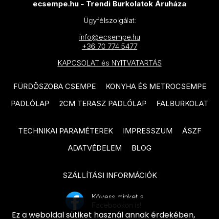
ecsempe.hu - Trendi Burkolatok Áruháza
termékcsalád
DOMINO Vanilla termékcsalád
Ügyfélszolgálat:
CERSANIT Fog termékcsalád
DOMINO Rainforest termékcsalád
info@ecsempe.hu
CERSANIT Shadow Dance
+36 70 774 5477
DOMINO Sable termékcsalád
termékcsalád
KAPCSOLAT és NYITVATARTÁS
DOMINO Flare termékcsalád
CERSANIT Ikarus termékcsalád
DOMINO Opium termékcsalád
FÜRDŐSZOBA CSEMPE
KONYHA ÉS METROCSEMPE
CERSANIT Southwood
PADLÓLAP
2CM TERASZ PADLÓLAP
FALBURKOLAT
DOMINO Floris termékcsalád
termékcsalád
RAGNO Contrasti termékcsalád
CERSANIT Berkwood termékcsalád
TECHNIKAI PARAMÉTEREK
IMPRESSZUM
ÁSZF
RAGNO Stratford termékcsalád
CERSANIT Tiger Forest
ADATVÉDELEM
BLOG
termékcsalád
RAGNO Gleeze termékcsalád
CERSANIT Pure Wood termékcsalád
SZÁLLÍTÁSI INFORMÁCIÓK
TUBADZIN Terraform termékcsalád
CERSANIT Raw Wood termékcsalád
TUBADZIN Organic Matt
Kövess minket a
Facebookon is!
termékcsalád
CERSANIT Huston termékcsalád
Ez a weboldal sütiket használ annak érdekében,