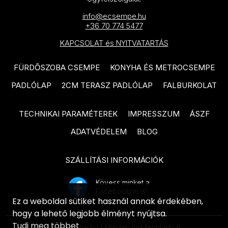
IDEA Ceramica Vernissage
info@ecsempe.hu
SANT'AGOSTINO Blendart
termékcsalád
+36 70 774 5477
termékcsalád
IDEA Ceramica Brava
KAPCSOLAT és NYITVATARTÁS
SANT'AGOSTINO Digitalart
termékcsalád
termékcsalád
FÜRDŐSZOBA CSEMPE
KONYHA ÉS METROCSEMPE
IDEA Ceramica Essenziale
SANT'AGOSTINO From
PADLÓLAP
2CM TERASZ PADLÓLAP
FALBURKOLAT
termékcsalád
termékcsalád
PARADYZ Natura termékcsalád
TECHNIKAI PARAMÉTEREK
IMPRESSZUM
ÁSZF
SANT'AGOSTINO Insideart
PARADYZ Dream termékcsalád
termékcsalád
ADATVÉDELEM
BLOG
PARADYZ Emilly Grys termékcsalád
SANT'AGOSTINO New Deco
SZÁLLÍTÁSI INFORMÁCIÓK
termékcsalád
PARADYZ Symetry termékcsalád
SANT'AGOSTINO Oxidart
Kövess minket a
PARADYZ Sunlight Stone
Facebookon is!
termékcsalád
termékcsalád
Ez a weboldal sütiket használ annak érdekében,
hogy a lehető legjobb élményt nyújtsa.
TUBADZIN Aulla termékcsalád
PARADYZ Palazzo termékcsalád
Tudj meg többet
© ecsempe.hu | Minden jog fenntartva!