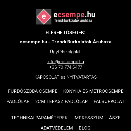
TUBADZIN Pietrasanta
PARADYZ Modul termékcsalád
termékcsalád
PARADYZ Harmony termékcsalád
TUBADZIN Torano termékcsalád
PARADYZ Feelings termékcsalád
ELÉRHETŐSÉGEK:
TUBADZIN Massa termékcsalád
PARADYZ Memories termékcsalád
ecsempe.hu - Trendi Burkolatok Áruháza
TUBADZIN Marmo D’oro
PARADYZ Synergy Nero
termékcsalád
Ügyfélszolgálat:
termékcsalád
info@ecsempe.hu
TUBADZIN Mountain Ash
+36 70 774 5477
PARADYZ Synergy termékcsalád
termékcsalád
KAPCSOLAT és NYITVATARTÁS
PARADYZ Emilly Beige
TUBADZIN Patina Plate
termékcsalád
termékcsalád
FÜRDŐSZOBA CSEMPE
KONYHA ÉS METROCSEMPE
PARADYZ Freedom termékcsalád
TUBADZIN Aquamarine
PADLÓLAP
2CM TERASZ PADLÓLAP
FALBURKOLAT
termékcsalád
PARADYZ Illusion termékcsalád
TECHNIKAI PARAMÉTEREK
IMPRESSZUM
ÁSZF
TUBADZIN Industrio termékcsalád
PARADYZ Ideal termékcsalád
ADATVÉDELEM
BLOG
TUBADZIN Onice Bianco