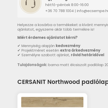
hétfő-péntek 8:00-16:00
+36 70 788 1004 | info@ecsempe.h
Helyezze a kosárba a termékeket a kívánt mennyi
ajánlatot, egyszerre akár több termékre is!
Miért érdemes ajánlatot kérni?
✔ Mennyiség alapján
kedvezmény
✔ Projektméret esetén
extra árkedvezmény
✔ Személyre szabott ajánlat,
rövid határidővel
Tulajdonságok:
barna matt élcsiszolt padlólap 
CERSANIT Northwood padlóla