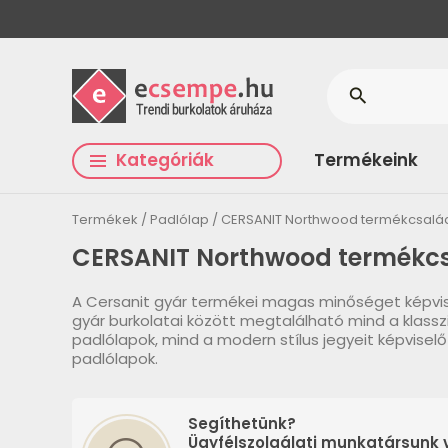
search
Kategóriák
Termékeink
Termékek
Padlólap
CERSANIT Northwood termékcsalá
CERSANIT Northwood termékc
A Cersanit gyár termékei magas minőséget képvis
gyár burkolatai között megtalálható mind a klass
padlólapok, mind a modern stílus jegyeit képvise
padlólapok.
Segíthetünk?
Ügyfélszolgálati munkatársunk v