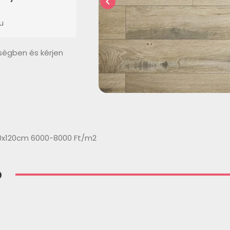
chevron_left
u
ségben és kérjen
20x120cm 6000-8000 Ft/m2
p