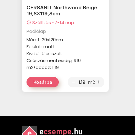
CERSANIT Northwood Beige
19,8x119,8cm
Szállítás ~7-14 nap
check_circle
Padlólap
Méret: 20x120cm
Felület: matt
Kivitel: élcsiszolt
Csúszásmentesség: R10
m2/doboz: 1.19
m2
Kosárba
remove
add