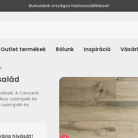
Burkolatok országos házhozszállítással!
Outlet termékek
Rólunk
Inspiráció
Vásár
d
salád
elnek. A Cersanit
zikus csempék és
lő csempék és
árja hívását!