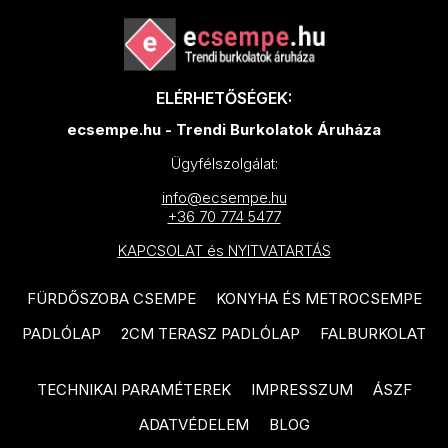
MAINZU Aterra termékcsalád
PARADYZ Fuentes termékcsalád
MAINZU Murales Optym
PARADYZ Puris termékcsalád
termékcsalád
ELÉRHETŐSÉGEK:
PARADYZ Urban Colours
MAINZU Florentine termékcsalád
ecsempe.hu - Trendi Burkolatok Áruháza
termékcsalád
MAINZU Taipei termékcsalád
Ügyfélszolgálat:
TAU Bianchi termékcsalád
MAINZU Greece termékcsalád
info@ecsempe.hu
TAU Mailocia termékcsalád
+36 70 774 5477
MAINZU Halo termékcsalád
TAU Chanel termékcsalád
KAPCSOLAT és NYITVATARTÁS
MAINZU Mikron termékcsalád
ARTÉ Margot termékcsalád
MAINZU Vintage termékcsalád
FÜRDŐSZOBA CSEMPE
KONYHA ÉS METROCSEMPE
DOMINO Alabaster Shine
MAINZU Infusion termékcsalád
PADLÓLAP
2CM TERASZ PADLÓLAP
FALBURKOLAT
termékcsalád
MAINZU Onix termékcsalád
DOMINO Dover termékcsalád
TECHNIKAI PARAMÉTEREK
IMPRESSZUM
ÁSZF
MAINZU Normandy termékcsalád
DOMINO Tibi termékcsalád
ADATVÉDELEM
BLOG