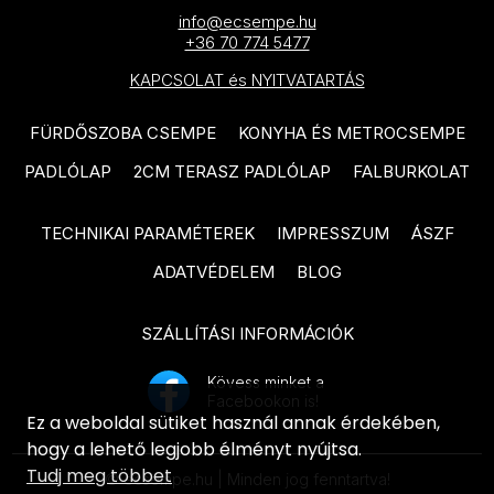
TAU Metal termékcsalád
info@ecsempe.hu
EQUIPE Vitral termékcsalád
TAU Portloren termékcsalád
+36 70 774 5477
EQUIPE Raku termékcsalád
KAPCSOLAT és NYITVATARTÁS
VIVES 1900 termékcsalád
EQUIPE Hopp termékcsalád
VIVES Farnese termékcsalád
FÜRDŐSZOBA CSEMPE
KONYHA ÉS METROCSEMPE
IDEA Ceramica Ki Match
VIVES Nassau termékcsalád
PADLÓLAP
2CM TERASZ PADLÓLAP
FALBURKOLAT
termékcsalád
VIVES Pop Tile termékcsalád
IDEA Ceramica Karma
TECHNIKAI PARAMÉTEREK
IMPRESSZUM
ÁSZF
DOMINO Colore termékcsalád
termékcsalád
ADATVÉDELEM
BLOG
DOMINO Amparo termékcsalád
IDEA Ceramica Marvel
termékcsalád
SZÁLLÍTÁSI INFORMÁCIÓK
DOMINO Remos termékcsalád
IDEA Ceramica Rainbow
RAGNO Rewind termékcsalád
Kövess minket a
termékcsalád
Facebookon is!
RAGNO Woodmania termékcsalád
Ez a weboldal sütiket használ annak érdekében,
IDEA Ceramica Shine
hogy a lehető legjobb élményt nyújtsa.
RAGNO Woodessence
termékcsalád
Tudj meg többet
© ecsempe.hu | Minden jog fenntartva!
termékcsalád