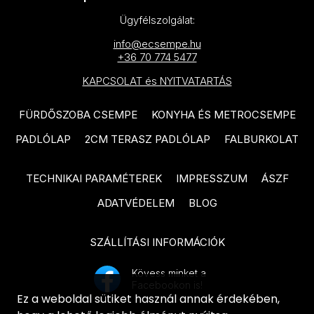
EQUIPE Caprice Deco termékcsalád
CIFRE Industrial termékcsalád
Ügyfélszolgálat:
EQUIPE Babylone termékcsalád
CIFRE Timeless termékcsalád
info@ecsempe.hu
EQUIPE Caprice termékcsalád
+36 70 774 5477
CIFRE Viena termékcsalád
KAPCSOLAT és NYITVATARTÁS
PARADYZ Modern termékcsalád
CIFRE Moon termékcsalád
PARADYZ Wood Basic
FÜRDŐSZOBA CSEMPE
KONYHA ÉS METROCSEMPE
CIFRE Drop termékcsalád
termékcsalád
PADLÓLAP
2CM TERASZ PADLÓLAP
FALBURKOLAT
CIFRE Polaris termékcsalád
PARADYZ Lightmood termékcsalád
EQUIPE Hexatile termékcsalád
TECHNIKAI PARAMÉTEREK
IMPRESSZUM
ÁSZF
NOVABELL Eiche termékcsalád
EQUIPE Artisan termékcsalád
ADATVÉDELEM
BLOG
NOVABELL Artwood termékcsalád
EQUIPE Tribeca termékcsalád
TAU Terracina termékcsalád
SZÁLLÍTÁSI INFORMÁCIÓK
EQUIPE Coco termékcsalád
TAU Corten termékcsalád
Kövess minket a
EQUIPE Magma termékcsalád
Facebookon is!
TAU Devon termékcsalád
Ez a weboldal sütiket használ annak érdekében,
EQUIPE La Riviera termékcsalád