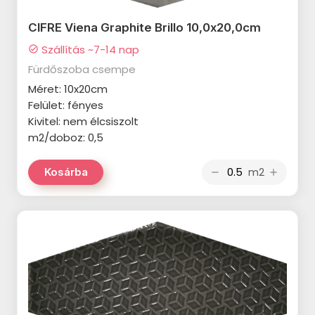
ALAPLANA Irvine termékcsalád
CIFRE Viena Graphite Brillo 10,0x20,0cm
APARICI Attila termékcsalád
Szállítás ~7-14 nap
check_circle
Fürdőszoba csempe
APARICI Corten termékcsalád
Méret: 10x20cm
CRISTACER Maeva termékcsalád
Felület: fényes
Kivitel: nem élcsiszolt
CRISTACER Carlota termékcsalád
m2/doboz: 0,5
NOVABELL Fusion termékcsalád
m2
Kosárba
remove
add
VALORE Venis termékcsalád
VALORE Corina Cream
termékcsalád
VALORE Alabastro termékcsalád
VALORE Carla termékcsalád
VALORE Triada termékcsalád