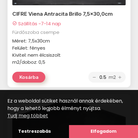
SAIME I Colori termékcsalád
CIFRE Viena Antracita Brillo 7,5x30,0cm
TUBADZIN Albero termékcsalád
Szállítás ~7-14 nap
check_circle
Fürdőszoba csempe
TUBADZIN Atlantic termékcsalád
Méret: 7,5x30cm
TUBADZIN Barbados termékcsalád
Felület: fényes
Kivitel: nem élcsiszolt
TUBADZIN Barbora termékcsalád
m2/doboz: 0,5
TUBADZIN Boho termékcsalád
m2
Kosárba
remove
add
TUBADZIN Calluna termékcsalád
TUBADZIN Camelina termékcsalád
Ez a weboldal sütiket használ annak érdekében,
TUBADZIN Clarity termékcsalád
hogy a lehető legjobb élményt nyújtsa.
Tudj meg többet
TUBADZIN Entity termékcsalád
TUBADZIN Galium termékcsalád
Testreszabás
Elfogadom