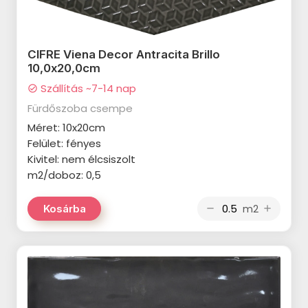
VALORE Demeter termékcsalád
VALORE Cesaria termékcsalád
CIFRE Viena Decor Antracita Brillo
10,0x20,0cm
VALORE Brera termékcsalád
Szállítás ~7-14 nap
check_circle
VALORE Royal Grey termékcsalád
Fürdőszoba csempe
VALORE Electra termékcsalád
Méret: 10x20cm
Felület: fényes
VALORE Botanica termékcsalád
Kivitel: nem élcsiszolt
VALORE Next termékcsalád
m2/doboz: 0,5
VALORE Alphaville termékcsalád
m2
Kosárba
remove
add
VALORE Vena Bella termékcsalád
VALORE Prestige termékcsalád
VALORE Princess termékcsalád
VALORE Santi termékcsalád