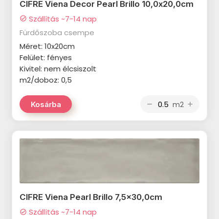
MAINZU Village termékcsalád
Mainzu Portocervo termékcsalád
CIFRE Viena Decor Pearl Brillo 10,0x20,0cm
Szállítás ~7-14 nap
check_circle
MAINZU Fondant termékcsalád
Mainzu Stanza termékcsalád
Fürdőszoba csempe
MAINZU Sidney termékcsalád
Baldocer Agate termékcsalád
Méret: 10x20cm
Felület: fényes
MAINZU Portofino termékcsalád
Baldocer Bellagio termékcsalád
Kivitel: nem élcsiszolt
MAINZU Wynn termékcsalád
Baldocer Onyx termékcsalád
m2/doboz: 0,5
MAINZU Bamboo termékcsalád
Cifre Jewel termékcsalád
m2
Kosárba
remove
add
MAINZU Bumpy termékcsalád
Equipe Heritage termékcsalád
MAINZU Technical Soft
Equipe Kromatika termékcsalád
termékcsalád
Equipe Octagon termékcsalád
MAINZU Teguise Bangkok
Equipe Stromboli termékcsalád
termékcsalád
MAINZU Tikida termékcsalád
CIFRE Viena Pearl Brillo 7,5x30,0cm
Szállítás ~7-14 nap
check_circle
MAINZU Scudo termékcsalád