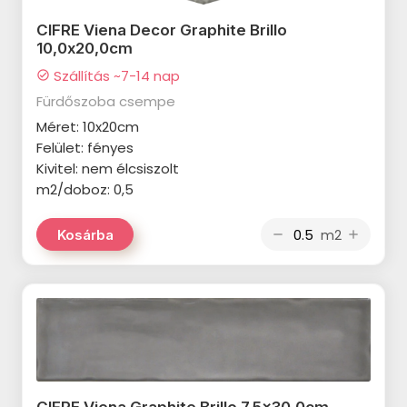
termékcsalád
CIFRE Viena Decor Graphite Brillo
CERSANIT Only Marble
10,0x20,0cm
termékcsalád
Szállítás ~7-14 nap
check_circle
CERSANIT Ginevra termékcsalád
Fürdőszoba csempe
Méret: 10x20cm
CERSANIT Calacatta Classico
Felület: fényes
termékcsalád
Kivitel: nem élcsiszolt
m2/doboz: 0,5
CERSANIT Fernetti termékcsalád
CERSANIT Saragossa
m2
Kosárba
remove
add
termékcsalád
CERSANIT Vidal termékcsalád
MARAZZI Cloud termékcsalád
MARAZZI Lume termékcsalád
MARAZZI Chroma termékcsalád