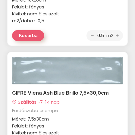
TUBADZIN Curio termékcsalád
Felület: fényes
TILEZZA Travertino termékcsalád
Kivitel: nem élcsiszolt
TUBADZIN Touch termékcsalád
TILEZZA Vero termékcsalád
m2/doboz: 0,5
TUBADZIN Modern Pearl
MARAZZI Clays termékcsalád
m2
Kosárba
termékcsalád
remove
add
MARAZZI Oltre termékcsalád
TUBADZIN Fadma termékcsalád
MARAZZI Treverklook termékcsalád
TUBADZIN Sheen termékcsalád
MARAZZI Treverkfusion
TUBADZIN Tissue termékcsalád
termékcsalád
TUBADZIN Shinestone
MARAZZI Vivo termékcsalád
termékcsalád
CIFRE Viena Ash Blue Brillo 7,5x30,0cm
MARAZZI Alma termékcsalád
TUBADZIN Macchia termékcsalád
Szállítás ~7-14 nap
check_circle
MARAZZI Progress termékcsalád
Fürdőszoba csempe
TUBADZIN Harmonic termékcsalád
Méret: 7,5x30cm
MARAZZI TreverkHome
TUBADZIN Horizon termékcsalád
Felület: fényes
termékcsalád
Kivitel: nem élcsiszolt