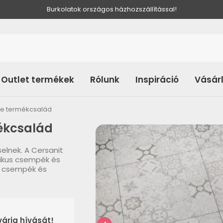
Burkolatok országos házhozszállítással!
Outlet termékek
Rólunk
Inspiráció
Vásár
le termékcsalád
ékcsalád
elnek. A Cersanit
zikus csempék és
lő csempék és
árja hívását!