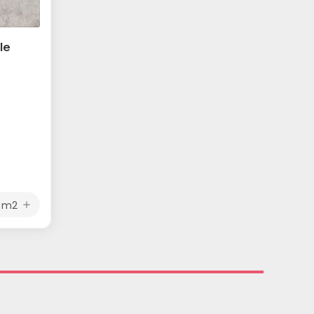
le
m2
add