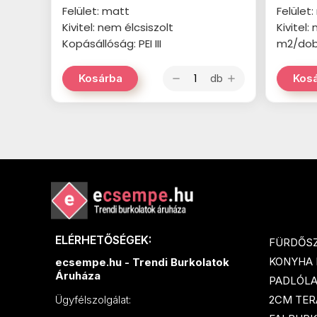
Felület: matt
Felület
Kivitel: nem élcsiszolt
Kivitel:
Kopásállóság: PEI III
m2/dobo
db
Kosárba
Kos
remove
add
ELÉRHETŐSÉGEK:
FÜRDŐS
KONYHA
ecsempe.hu - Trendi Burkolatok
Áruháza
PADLÓL
2CM TER
Ügyfélszolgálat: