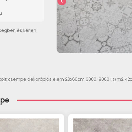
chevron_left
u
ségben és kérjen
szolt csempe dekorációs elem 20x60cm 6000-8000 Ft/m2 4
mpe