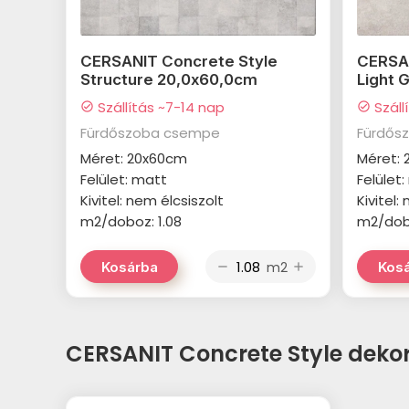
CERSANIT Concrete Style
CERSAN
Structure 20,0x60,0cm
Light 
Szállítás ~7-14 nap
Száll
check_circle
check_circle
Fürdőszoba csempe
Fürdős
Méret: 20x60cm
Méret:
Felület: matt
Felület
Kivitel: nem élcsiszolt
Kivitel:
m2/doboz: 1.08
m2/dobo
m2
Kosárba
Kos
remove
add
CERSANIT Concrete Style deko