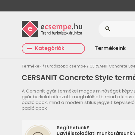
search
Kategóriák
Termékeink
Termékek
Fürdőszoba csempe
CERSANIT Concrete Sty
CERSANIT Concrete Style term
A Cersanit gyár termékei magas minőséget képvis
gyár burkolatai között megtalálható mind a klass
padlólapok, mind a modern stílus jegyeit képvise
padlólapok.
Segíthetünk?
Ügyfélszolgálati munkatársunk v