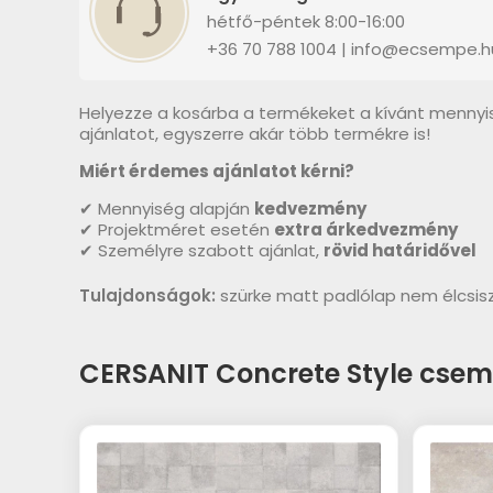
hétfő-péntek 8:00-16:00
+36 70 788 1004 | info@ecsempe.h
Helyezze a kosárba a termékeket a kívánt mennyi
ajánlatot, egyszerre akár több termékre is!
Miért érdemes ajánlatot kérni?
✔ Mennyiség alapján
kedvezmény
✔ Projektméret esetén
extra árkedvezmény
✔ Személyre szabott ajánlat,
rövid határidővel
Tulajdonságok:
szürke matt padlólap nem élcsi
CERSANIT Concrete Style cse