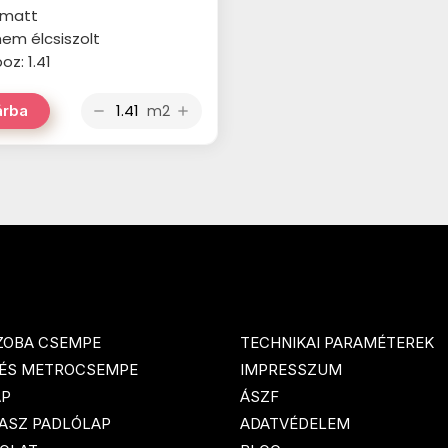
: matt
 nem élcsiszolt
z: 1.41
m2
árba
remove
add
ZOBA CSEMPE
TECHNIKAI PARAMÉTEREK
 ÉS METROCSEMPE
IMPRESSZUM
AP
ÁSZF
ASZ PADLÓLAP
ADATVÉDELEM