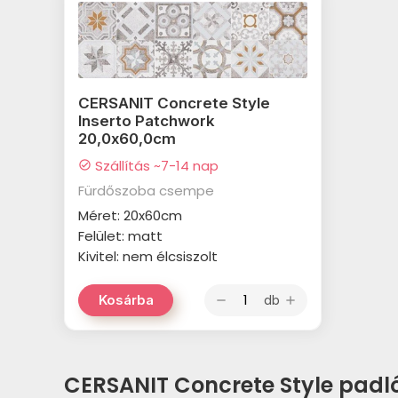
CERSANIT Concrete Style
Inserto Patchwork
20,0x60,0cm
Szállítás ~7-14 nap
check_circle
Fürdőszoba csempe
Méret: 20x60cm
Felület: matt
Kivitel: nem élcsiszolt
db
Kosárba
remove
add
CERSANIT Concrete Style padl