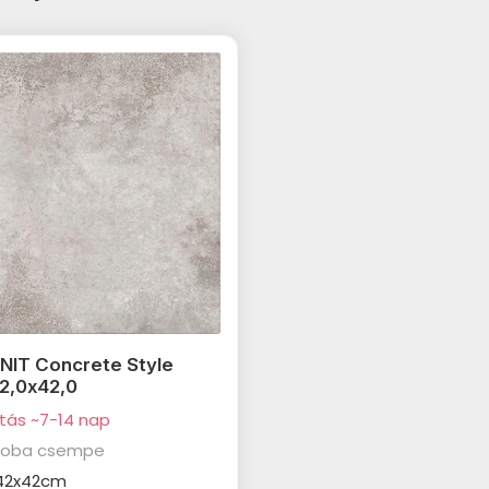
IT Concrete Style
2,0x42,0
ítás ~7-14 nap
zoba csempe
 42x42cm