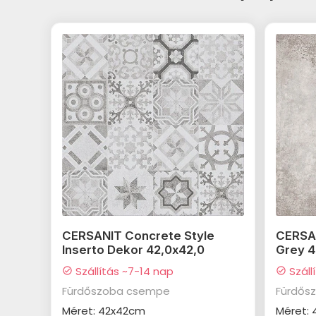
CERSANIT Concrete Style
CERSAN
Inserto Dekor 42,0x42,0
Grey 4
Szállítás ~7-14 nap
Száll
check_circle
check_circle
Fürdőszoba csempe
Fürdős
Méret: 42x42cm
Méret: