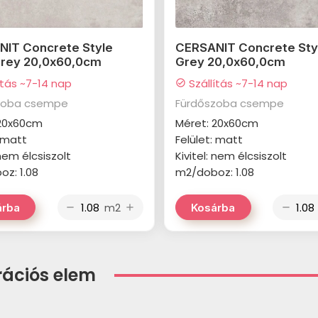
IT Concrete Style
CERSANIT Concrete Sty
Grey 20,0x60,0cm
Grey 20,0x60,0cm
ítás ~7-14 nap
Szállítás ~7-14 nap
check_circle
zoba csempe
Fürdőszoba csempe
 20x60cm
Méret: 20x60cm
: matt
Felület: matt
 nem élcsiszolt
Kivitel: nem élcsiszolt
z: 1.08
m2/doboz: 1.08
m2
árba
Kosárba
remove
add
remove
rációs elem