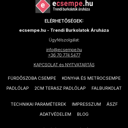
TAU Metal termékcsalád
EQUIPE Vitral termékcsalád
TAU Portloren termékcsalád
EQUIPE Raku termékcsalád
ELÉRHETŐSÉGEK:
VIVES 1900 termékcsalád
ecsempe.hu - Trendi Burkolatok Áruháza
EQUIPE Hopp termékcsalád
VIVES Farnese termékcsalád
Ügyfélszolgálat:
IDEA Ceramica Ki Match
VIVES Nassau termékcsalád
termékcsalád
info@ecsempe.hu
VIVES Pop Tile termékcsalád
+36 70 774 5477
IDEA Ceramica Karma
KAPCSOLAT és NYITVATARTÁS
DOMINO Colore termékcsalád
termékcsalád
DOMINO Amparo termékcsalád
IDEA Ceramica Marvel
FÜRDŐSZOBA CSEMPE
KONYHA ÉS METROCSEMPE
termékcsalád
DOMINO Remos termékcsalád
PADLÓLAP
2CM TERASZ PADLÓLAP
FALBURKOLAT
IDEA Ceramica Rainbow
RAGNO Rewind termékcsalád
termékcsalád
TECHNIKAI PARAMÉTEREK
IMPRESSZUM
ÁSZF
RAGNO Woodmania termékcsalád
ADATVÉDELEM
BLOG
IDEA Ceramica Shine
RAGNO Woodessence
termékcsalád
termékcsalád