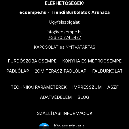
MAINZU Aterra termékcsalád
ELÉRHETŐSÉGEK:
PARADYZ Fuentes termékcsalád
MAINZU Murales Optym
ecsempe.hu - Trendi Burkolatok Áruháza
PARADYZ Puris termékcsalád
termékcsalád
Ügyfélszolgálat:
PARADYZ Urban Colours
MAINZU Florentine termékcsalád
info@ecsempe.hu
+36 70 774 5477
termékcsalád
MAINZU Taipei termékcsalád
KAPCSOLAT és NYITVATARTÁS
TAU Bianchi termékcsalád
MAINZU Greece termékcsalád
TAU Mailocia termékcsalád
FÜRDŐSZOBA CSEMPE
KONYHA ÉS METROCSEMPE
MAINZU Halo termékcsalád
TAU Chanel termékcsalád
PADLÓLAP
2CM TERASZ PADLÓLAP
FALBURKOLAT
MAINZU Mikron termékcsalád
ARTÉ Margot termékcsalád
MAINZU Vintage termékcsalád
TECHNIKAI PARAMÉTEREK
IMPRESSZUM
ÁSZF
DOMINO Alabaster Shine
MAINZU Infusion termékcsalád
ADATVÉDELEM
BLOG
termékcsalád
MAINZU Onix termékcsalád
DOMINO Dover termékcsalád
SZÁLLÍTÁSI INFORMÁCIÓK
MAINZU Normandy termékcsalád
DOMINO Tibi termékcsalád
Kövess minket a