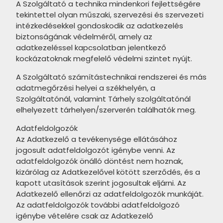
CRISTACER Caracalla
A Szolgáltató a technika mindenkori fejlettségére
termékcsalád
ARTÉ Perla Birds termékcsalád
tekintettel olyan műszaki, szervezési és szervezeti
intézkedésekkel gondoskodik az adatkezelés
NOVABELL Aspen termékcsalád
ARTÉ Perla termékcsalád
biztonságának védelméről, amely az
adatkezeléssel kapcsolatban jelentkező
NOVABELL Landstone termékcsalád
ARTÉ Navara termékcsalád
kockázatoknak megfelelő védelmi szintet nyújt.
NOVABELL Materia termékcsalád
ARTÉ Chic Stone termékcsalád
A Szolgáltató számítástechnikai rendszerei és más
adatmegőrzési helyei a székhelyén, a
NOVABELL Wonderspace
ARTÉ Senza White & Black
Szolgáltatónál, valamint Tárhely szolgáltatónál
termékcsalád
termékcsalád
elhelyezett tárhelyen/szerverén találhatók meg.
NOVABELL Open termékcsalád
ARTÉ Scarlet termékcsalád
Adatfeldolgozók
STARGRES Siena termékcsalád
Az Adatkezelő a tevékenysége ellátásához
ARTÉ Margaret termékcsalád
jogosult adatfeldolgozót igénybe venni. Az
STARGRES Grey Wind
ARTÉ Punto termékcsalád
adatfeldolgozók önálló döntést nem hoznak,
termékcsalád
kizárólag az Adatkezelővel kötött szerződés, és a
ARTÉ Ferro termékcsalád
kapott utasítások szerint jogosultak eljárni. Az
STARGRES Qubus termékcsalád
Adatkezelő ellenőrzi az adatfeldolgozók munkáját.
ARTÉ Ramina termékcsalád
Az adatfeldolgozók további adatfeldolgozó
STARGRES Riviera termékcsalád
ARTÉ Pineta termékcsalád
igénybe vételére csak az Adatkezelő