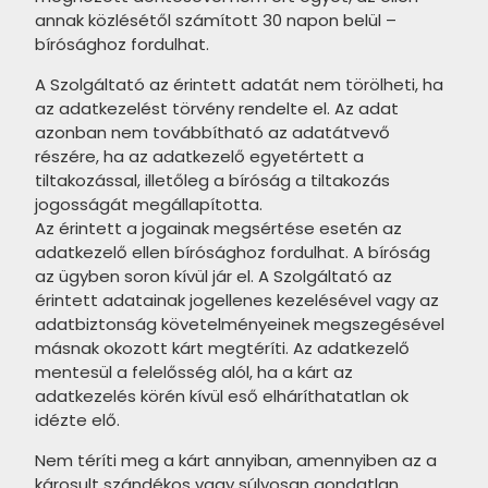
termékcsalád
annak közlésétől számított 30 napon belül –
bírósághoz fordulhat.
CERSANIT Only Marble
termékcsalád
A Szolgáltató az érintett adatát nem törölheti, ha
az adatkezelést törvény rendelte el. Az adat
CERSANIT Ginevra termékcsalád
azonban nem továbbítható az adatátvevő
részére, ha az adatkezelő egyetértett a
CERSANIT Calacatta Classico
tiltakozással, illetőleg a bíróság a tiltakozás
termékcsalád
jogosságát megállapította.
Az érintett a jogainak megsértése esetén az
CERSANIT Fernetti termékcsalád
adatkezelő ellen bírósághoz fordulhat. A bíróság
CERSANIT Saragossa
az ügyben soron kívül jár el. A Szolgáltató az
érintett adatainak jogellenes kezelésével vagy az
termékcsalád
adatbiztonság követelményeinek megszegésével
CERSANIT Vidal termékcsalád
másnak okozott kárt megtéríti. Az adatkezelő
mentesül a felelősség alól, ha a kárt az
MARAZZI Cloud termékcsalád
adatkezelés körén kívül eső elháríthatatlan ok
idézte elő.
MARAZZI Lume termékcsalád
Nem téríti meg a kárt annyiban, amennyiben az a
MARAZZI Chroma termékcsalád
károsult szándékos vagy súlyosan gondatlan