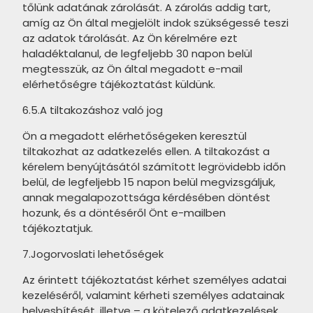
tőlünk adatának zárolását. A zárolás addig tart,
TUBADZIN Blue Stone termékcsalád
BALDOCER Florence termékcsalád
amíg az Ön által megjelölt indok szükségessé teszi
az adatok tárolását. Az Ön kérelmére ezt
ARTÉ Ilma termékcsalád
BALDOCER Village termékcsalád
haladéktalanul, de legfeljebb 30 napon belül
megtesszük, az Ön által megadott e-mail
ARTÉ Camilia termékcsalád
CERRAD Aviona termékcsalád
elérhetőségre tájékoztatást küldünk.
ARTÉ Emelie termékcsalád
CERSANIT Northwood
6.5.A tiltakozáshoz való jog
termékcsalád
ARTÉ Ballare termékcsalád
Ön a megadott elérhetőségeken keresztül
TUBADZIN Calcare termékcsalád
tiltakozhat az adatkezelés ellen. A tiltakozást a
ARTÉ Crotone termékcsalád
kérelem benyújtásától számított legrövidebb időn
MAINZU Green Garden
ARTÉ Graniti termékcsalád
belül, de legfeljebb 15 napon belül megvizsgáljuk,
termékcsalád
annak megalapozottsága kérdésében döntést
ARTÉ Andaluzja termékcsalád
hozunk, és a döntéséről Önt e-mailben
MAINZU Blue Water termékcsalád
tájékoztatjuk.
ARTÉ Bellante termékcsalád
MAINZU Canem Terra
7.Jogorvoslati lehetőségek
ARTÉ Navona Grey termékcsalád
termékcsalád
Az érintett tájékoztatást kérhet személyes adatai
MAINZU Esenzia termékcsalád
MAINZU Marrakech termékcsalád
kezeléséről, valamint kérheti személyes adatainak
helyesbítését, illetve – a kötelező adatkezelések
MAINZU Norland termékcsalád