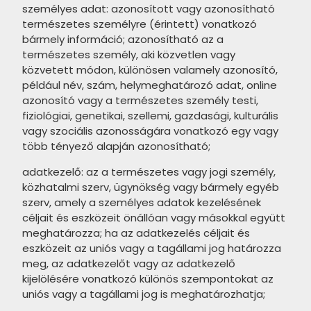
STEGU Amsterdam termékcsalád
CIFRE Riazza termékcsalád
személyes adat: azonosított vagy azonosítható
termékcsalád
természetes személyre (érintett) vonatkozó
STEGU Alzano termékcsalád
CIFRE Metal termékcsalád
CERSANIT Toskana termékcsalád
bármely információ; azonosítható az a
természetes személy, aki közvetlen vagy
STEGU Abra termékcsalád
CIFRE Golden termékcsalád
CERSANIT Fanti termékcsalád
közvetett módon, különösen valamely azonosító,
Cerrad Kallio termékcsalád
például név, szám, helymeghatározó adat, online
CIFRE Lixium termékcsalád
CERSANIT Ares termékcsalád
azonosító vagy a természetes személy testi,
Cerrad Aragon termékcsalád
CIFRE Kamari termékcsalád
fiziológiai, genetikai, szellemi, gazdasági, kulturális
CIFRE Montblanc termékcsalád
vagy szociális azonosságára vonatkozó egy vagy
CIFRE Mystica termékcsalád
CIFRE Colonial termékcsalád
több tényező alapján azonosítható;
CIFRE Gemstone termékcsalád
CIFRE Opal termékcsalád
adatkezelő: az a természetes vagy jogi személy,
közhatalmi szerv, ügynökség vagy bármely egyéb
CIFRE Luxury termékcsalád
CIFRE Glaciar termékcsalád
szerv, amely a személyes adatok kezelésének
CRZ64 Nice termékcsalád
céljait és eszközeit önállóan vagy másokkal együtt
CIFRE Atmosphere termékcsalád
meghatározza; ha az adatkezelés céljait és
EQUIPE Art Nouveau termékcsalád
CIFRE Switch termékcsalád
eszközeit az uniós vagy a tagállami jog határozza
meg, az adatkezelőt vagy az adatkezelő
EQUIPE Hexatile Cement
CIFRE Alchimia termékcsalád
kijelölésére vonatkozó különös szempontokat az
termékcsalád
uniós vagy a tagállami jog is meghatározhatja;
CIFRE Soul termékcsalád