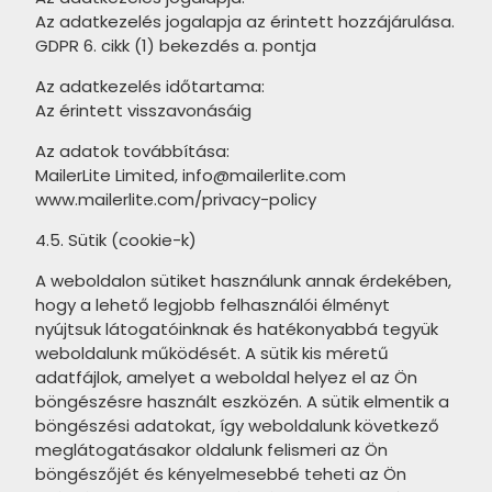
TUBADZIN Curio termékcsalád
Az adatkezelés jogalapja az érintett hozzájárulása.
TILEZZA Travertino termékcsalád
GDPR 6. cikk (1) bekezdés a. pontja
TUBADZIN Touch termékcsalád
TILEZZA Vero termékcsalád
Az adatkezelés időtartama:
TUBADZIN Modern Pearl
Az érintett visszavonásáig
MARAZZI Clays termékcsalád
termékcsalád
Az adatok továbbítása:
MARAZZI Oltre termékcsalád
TUBADZIN Fadma termékcsalád
MailerLite Limited, info@mailerlite.com
MARAZZI Treverklook termékcsalád
www.mailerlite.com/privacy-policy
TUBADZIN Sheen termékcsalád
MARAZZI Treverkfusion
4.5. Sütik (cookie-k)
TUBADZIN Tissue termékcsalád
termékcsalád
A weboldalon sütiket használunk annak érdekében,
TUBADZIN Shinestone
hogy a lehető legjobb felhasználói élményt
MARAZZI Vivo termékcsalád
termékcsalád
nyújtsuk látogatóinknak és hatékonyabbá tegyük
MARAZZI Alma termékcsalád
weboldalunk működését. A sütik kis méretű
TUBADZIN Macchia termékcsalád
adatfájlok, amelyet a weboldal helyez el az Ön
MARAZZI Progress termékcsalád
böngészésre használt eszközén. A sütik elmentik a
TUBADZIN Harmonic termékcsalád
böngészési adatokat, így weboldalunk következő
MARAZZI TreverkHome
meglátogatásakor oldalunk felismeri az Ön
TUBADZIN Horizon termékcsalád
termékcsalád
böngészőjét és kényelmesebbé teheti az Ön