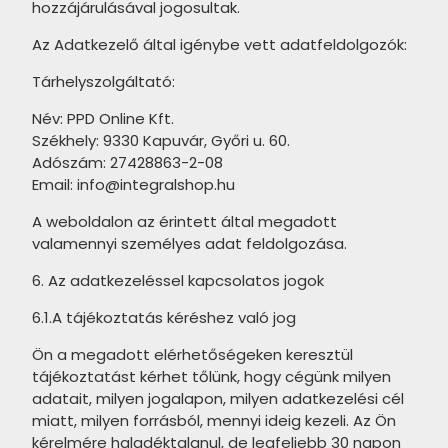
hozzájárulásával jogosultak.
SAIME CottoAntico termékcsalád
ARTÉ Vezin termékcsalád
Az Adatkezelő által igénybe vett adatfeldolgozók:
SAIME Phoenix termékcsalád
ARTÉ Origami termékcsalád
Tárhelyszolgáltató:
SAIME Titano termékcsalád
ARTÉ Floral Stone termékcsalád
Név: PPD Online Kft.
SAIME Artica termékcsalád
ARTÉ Ventura termékcsalád
Székhely: 9330 Kapuvár, Győri u. 60.
SAIME Ferrocemento termékcsalád
Adószám: 27428863-2-08
ARTÉ Marlena termékcsalád
Email: info@integralshop.hu
SAIME Travertino termékcsalád
ARTÉ Kalma termékcsalád
A weboldalon az érintett által megadott
SAIME Alpi termékcsalád
valamennyi személyes adat feldolgozása.
ARTÉ Borneo termékcsalád
SAIME Luserna termékcsalád
6. Az adatkezeléssel kapcsolatos jogok
ARTÉ Idylla termékcsalád
SAIME Painted termékcsalád
6.1.A tájékoztatás kéréshez való jog
ARTÉ Neutral termékcsalád
SAIME Eternity termékcsalád
Ön a megadott elérhetőségeken keresztül
ARTÉ Caramell termékcsalád
tájékoztatást kérhet tőlünk, hogy cégünk milyen
SAIME Frammenta termékcsalád
adatait, milyen jogalapon, milyen adatkezelési cél
ARTÉ Fuoco termékcsalád
miatt, milyen forrásból, mennyi ideig kezeli. Az Ön
SAIME Icon termékcsalád
ARTÉ Satini Marittimo
kérelmére haladéktalanul, de legfeljebb 30 napon