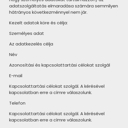
MAINZU Bottega termékcsalád
DOMINO Tempre Grey
adatszolgáltatás elmaradása számára semmilyen
MAINZU Trinity termékcsalád
termékcsalád
hátrányos következménnyel nem jár.
MAINZU Travertine termékcsalád
DOMINO Bonella termékcsalád
Kezelt adatok köre és célja:
MAINZU Via Augusta termékcsalád
DOMINO Woodbrille termékcsalád
Személyes adat
UNDEFASA Diverso termékcsalád
DOMINO Margot Blue termékcsalád
Az adatkezelés célja
CERSANIT Pine Wood termékcsalád
Név
DOMINO Burano Green
termékcsalád
CERSANIT Finwood termékcsalád
Azonosítási és kapcsolattartási célokat szolgál
DOMINO Astri termékcsalád
E-mail
CERSANIT Royalwood
termékcsalád
DOMINO Credo termékcsalád
Kapcsolattartási célokat szolgál. A kérésével
kapcsolatban erre a címre válaszolunk.
CERSANIT Birch Wood
DOMINO Gris termékcsalád
termékcsalád
Telefon
DOMINO Tempre Beige
CERSANIT Serenity termékcsalád
termékcsalád
Kapcsolattartási célokat szolgál. A kérésével
kapcsolatban erre a címre válaszolunk.
CERSANIT Chesterwood
DOMINO Micare termékcsalád