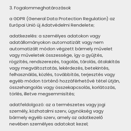
CERSANIT Dekorina termékcsalád
APAVISA Lamiere termékcsalád
3. Fogalommeghatározások
STEGU Denver termékcsalád
CERSANIT Mystery Land
APAVISA Mood termékcsalád
a GDPR (General Data Protection Regulation) az
termékcsalád
STEGU Creta termékcsalád
Európai Unió új Adatvédelmi Rendelete;
APAVISA Starline termékcsalád
CERSANIT Concrete Style
STEGU Country termékcsalád
adatkezelés: a személyes adatokon vagy
APAVISA Wind termékcsalád
termékcsalád
adatállományokon automatizált vagy nem
STEGU Chicago termékcsalád
AZULEV Eternal termékcsalád
automatizált módon végzett bármely művelet
CERSANIT Belize termékcsalád
STEGU Cambridge termékcsalád
vagy műveletek összessége, így a gyűjtés,
CERSANIT Harmony termékcsalád
CERSANIT Soft Romantic
rögzítés, rendszerezés, tagolás, tárolás, átalakítás
STEGU California termékcsalád
vagy megváltoztatás, lekérdezés, betekintés,
termékcsalád
CERSANIT Sandwood termékcsalád
felhasználás, közlés, továbbítás, terjesztés vagy
STEGU Calabria termékcsalád
CERSANIT Gold Wish termékcsalád
egyéb módon történő hozzáférhetővé tétel útján,
CERSANIT Tizura termékcsalád
összehangolás vagy összekapcsolás, korlátozás,
STEGU Boston termékcsalád
CERSANIT Home Jungle
CERSANIT Monti termékcsalád
törlés, illetve megsemmisítés;
termékcsalád
STEGU Bianco termékcsalád
CERSANIT Gaia termékcsalád
adatfeldolgozó: az a természetes vagy jogi
CERSANIT Silky Travertine
STEGU Barbados termékcsalád
személy, közhatalmi szerv, ügynökség vagy
CERSANIT Beauty Forest
termékcsalád
bármely egyéb szerv, amely az adatkezelő
STEGU Argento termékcsalád
termékcsalád
nevében személyes adatokat kezel;
CERSANIT Snowdrops