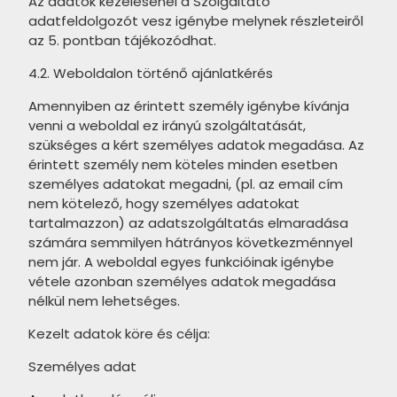
PARADYZ Nightwish termékcsalád
Az adatok kezelésénél a Szolgáltató
termékcsalád
adatfeldolgozót vesz igénybe melynek részleteiről
PARADYZ Happiness termékcsalád
az 5. pontban tájékozódhat.
TUBADZIN Grand Cave
PARADYZ Fiori termékcsalád
4.2. Weboldalon történő ajánlatkérés
termékcsalád
PARADYZ Sunlight Sand
Amennyiben az érintett személy igénybe kívánja
TUBADZIN Grey Pulpis
termékcsalád
venni a weboldal ez irányú szolgáltatását,
termékcsalád
szükséges a kért személyes adatok megadása. Az
PARADYZ Fancy termékcsalád
érintett személy nem köteles minden esetben
TUBADZIN Amber Vein
személyes adatokat megadni, (pl. az email cím
termékcsalád
PARADYZ Porcelano termékcsalád
nem kötelező, hogy személyes adatokat
TUBADZIN Balance Stone
tartalmazzon) az adatszolgáltatás elmaradása
PARADYZ Afternoon termékcsalád
számára semmilyen hátrányos következménnyel
termékcsalád
PARADYZ Woodskin termékcsalád
nem jár. A weboldal egyes funkcióinak igénybe
ARTÉ Luno termékcsalád
vétele azonban személyes adatok megadása
PARADYZ Pure City termékcsalád
nélkül nem lehetséges.
ARTÉ Shellstone White
PARADYZ Hope termékcsalád
Kezelt adatok köre és célja:
termékcsalád
PARADYZ Effect termékcsalád
Személyes adat
ARTÉ Nakano termékcsalád
PARADYZ Morning termékcsalád