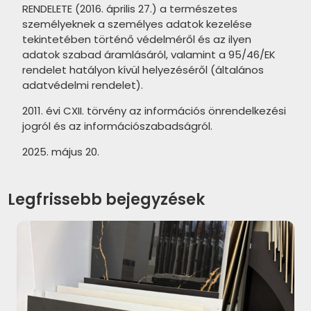
RENDELETE (2016. április 27.) a természetes
ALAPLANA Irvine termékcsalád
személyeknek a személyes adatok kezelése
tekintetében történő védelméről és az ilyen
APARICI Attila termékcsalád
adatok szabad áramlásáról, valamint a 95/46/EK
rendelet hatályon kívül helyezéséről (általános
APARICI Corten termékcsalád
adatvédelmi rendelet).
CRISTACER Maeva termékcsalád
2011. évi CXII. törvény az információs önrendelkezési
CRISTACER Carlota termékcsalád
jogról és az információszabadságról.
2025. május 20.
NOVABELL Fusion termékcsalád
VALORE Venis termékcsalád
Legfrissebb bejegyzések
VALORE Corina Cream
termékcsalád
VALORE Alabastro termékcsalád
VALORE Carla termékcsalád
VALORE Triada termékcsalád