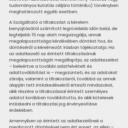
tudományos kutatás céljára történik;c) törvényben
termékcsalád
meghatározott egyéb esetben.
CERSANIT Basic Beige
A Szolgáltató a tiltakozást a kérelem
termékcsalád
benyújtásától számított legrövidebb időn belül, de
legfeljebb 15 nap alatt megvizsgálja, annak
CERSANIT Arce termékcsalád
megalapozottsága kérdésében döntést hoz, és
CERSANIT Lastria termékcsalád
döntéséről a kérelmezőt írásban tájékoztatja. Ha
az adatkezelő az érintett tiltakozásának
CERSANIT Foggy Night Wall
megalapozottságát megállapítja, az adatkezelést
termékcsalád
– beleértve a további adatfelvételt és
adattovábbítást is – megszünteti, és az adatokat
CERSANIT Magnetic Flow
zárolja, valamint a tiltakozásról, továbbá az annak
termékcsalád
alapján tett intézkedésekről értesíti mindazokat,
akik részére a tiltakozással érintett személyes
CERSANIT Naris termékcsalád
adatot korábban továbbította, és akik kötelesek
intézkedni a tiltakozási jog érvényesítése
CERSANIT Floral Landscape
érdekében.
termékcsalád
Amennyiben az érintett az adatkezelőnek a
CERSANIT Special Marble
meghozott döntésével nem ért egyet, az ellen –