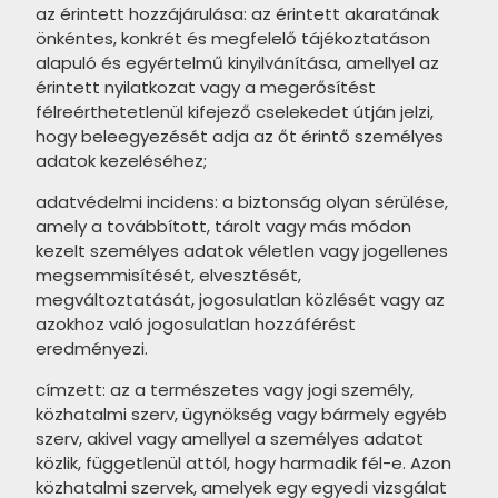
EQUIPE Caprice Deco termékcsalád
az érintett hozzájárulása: az érintett akaratának
CIFRE Industrial termékcsalád
önkéntes, konkrét és megfelelő tájékoztatáson
EQUIPE Babylone termékcsalád
alapuló és egyértelmű kinyilvánítása, amellyel az
CIFRE Timeless termékcsalád
érintett nyilatkozat vagy a megerősítést
EQUIPE Caprice termékcsalád
CIFRE Viena termékcsalád
félreérthetetlenül kifejező cselekedet útján jelzi,
PARADYZ Modern termékcsalád
hogy beleegyezését adja az őt érintő személyes
CIFRE Moon termékcsalád
adatok kezeléséhez;
PARADYZ Wood Basic
CIFRE Drop termékcsalád
adatvédelmi incidens: a biztonság olyan sérülése,
termékcsalád
amely a továbbított, tárolt vagy más módon
CIFRE Polaris termékcsalád
PARADYZ Lightmood termékcsalád
kezelt személyes adatok véletlen vagy jogellenes
megsemmisítését, elvesztését,
EQUIPE Hexatile termékcsalád
NOVABELL Eiche termékcsalád
megváltoztatását, jogosulatlan közlését vagy az
EQUIPE Artisan termékcsalád
azokhoz való jogosulatlan hozzáférést
NOVABELL Artwood termékcsalád
eredményezi.
EQUIPE Tribeca termékcsalád
TAU Terracina termékcsalád
címzett: az a természetes vagy jogi személy,
EQUIPE Coco termékcsalád
közhatalmi szerv, ügynökség vagy bármely egyéb
TAU Corten termékcsalád
szerv, akivel vagy amellyel a személyes adatot
EQUIPE Magma termékcsalád
TAU Devon termékcsalád
közlik, függetlenül attól, hogy harmadik fél-e. Azon
közhatalmi szervek, amelyek egy egyedi vizsgálat
EQUIPE La Riviera termékcsalád