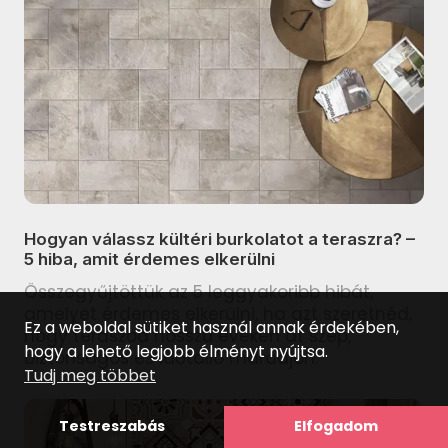
SAIME I Colori termékcsalád
TUBADZIN Albero termékcsalád
TUBADZIN Atlantic termékcsalád
TUBADZIN Barbados termékcsalád
TUBADZIN Barbora termékcsalád
TUBADZIN Boho termékcsalád
Hogyan válassz kültéri burkolatot a teraszra? –
5 hiba, amit érdemes elkerülni
TUBADZIN Calluna termékcsalád
Összegyűjtöttük az 5 leggyakoribb hibát,
TUBADZIN Camelina termékcsalád
amelyet érdemes elkerülni, ha azt szeretnéd,
Ez a weboldal sütiket használ annak érdekében,
hogy teraszod hosszú éveken át szép,
TUBADZIN Clarity termékcsalád
hogy a lehető legjobb élményt nyújtsa.
biztonságos és időtálló maradjon.
Tudj meg többet
TUBADZIN Entity termékcsalád
TUBADZIN Galium termékcsalád
Testreszabás
Elfogadom