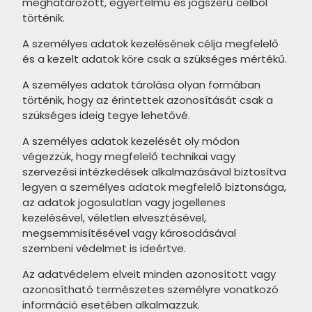
MAINZU Tropic termékcsalád
meghatározott, egyértelmű és jogszerű célból
APAVISA Zinc termékcsalád
CERRAD Stonemood termékcsalád
MARAZZI Cementum 2.0
történik.
STEGU Metro termékcsalád
DADO Mask termékcsalád
Mainzu Solid White termékcsalád
AZULEV Basalt termékcsalád
CERRAD Piatto termékcsalád
termékcsalád
A személyes adatok kezelésének célja megfelelő
STEGU Madera termékcsalád
SERENISSIMA I Roveri termékcsalád
Equipe Carrara termékcsalád
AZULEV Tanzánia termékcsalád
CERRAD Calacatta termékcsalád
és a kezelt adatok köre csak a szükséges mértékű.
APARICI Carpet20 termékcsalád
STEGU Lyon termékcsalád
NOVABELL Thermae termékcsalád
CERSANIT Fresh Moss
CERRAD Giornata termékcsalád
A személyes adatok tárolása olyan formában
DADO Ultra Solid termékcsalád
STEGU Lunaro termékcsalád
NOVABELL Norgestone
történik, hogy az érintettek azonosítását csak a
termékcsalád
CERRAD Mustiq termékcsalád
DADO New Scout termékcsalád
szükséges ideig tegye lehetővé.
termékcsalád
STEGU Loft termékcsalád
CERSANIT Marble Room
CERRAD Marquina termékcsalád
DADO New Ultra Aspen
A személyes adatok kezelését oly módon
termékcsalád
STEGU Kenya termékcsalád
végezzük, hogy megfelelő technikai vagy
termékcsalád
CERRAD Tramonto termékcsalád
szervezési intézkedések alkalmazásával biztosítva
CERSANIT Kavir termékcsalád
STEGU Ivory termékcsalád
NOVABELL Materia 2.0
legyen a személyes adatok megfelelő biztonsága,
CERRAD Terminal termékcsalád
CERSANIT Marinel termékcsalád
termékcsalád
az adatok jogosulatlan vagy jogellenes
STEGU Istria termékcsalád
CERRAD Sepia termékcsalád
kezelésével, véletlen elvesztésével,
CERSANIT Shiny Textile
STEGU Grey termékcsalád
megsemmisítésével vagy károsodásával
APAVISA Alchemy termékcsalád
termékcsalád
szembeni védelmet is ideértve.
STEGU Grenada termékcsalád
APAVISA Aquarela termékcsalád
CERSANIT Stay Classy
Az adatvédelem elveit minden azonosított vagy
STEGU Dublin termékcsalád
termékcsalád
azonosítható természetes személyre vonatkozó
APAVISA Fluid termékcsalád
információ esetében alkalmazzuk.
STEGU Detroit termékcsalád