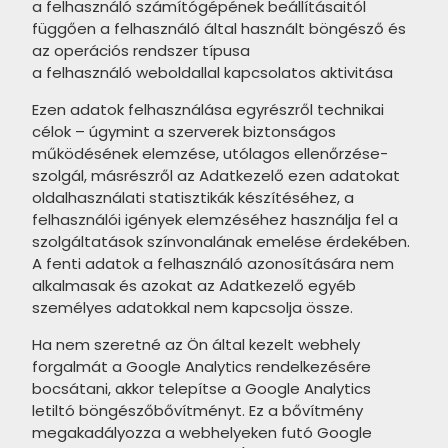
a felhasználó számítógépének beállításaitól
TUBADZIN Zien Terrazzo
függően a felhasználó által használt böngésző és
PIEMME Geostone termékcsalád
termékcsalád
az operációs rendszer típusa
PIEMME Glitch termékcsalád
a felhasználó weboldallal kapcsolatos aktivitása
TUBADZIN Zien Lounge
termékcsalád
PIEMME Soul termékcsalád
Ezen adatok felhasználása egyrészről technikai
célok – úgymint a szerverek biztonságos
TUBADZIN Moor termékcsalád
PIEMME Majestic termékcsalád
működésének elemzése, utólagos ellenőrzése-
TUBADZIN Cielo e Terra
szolgál, másrészről az Adatkezelő ezen adatokat
PIEMME Solorovere termékcsalád
oldalhasználati statisztikák készítéséhez, a
termékcsalád
felhasználói igények elemzéséhez használja fel a
PIEMME Materia termékcsalád
TUBADZIN Heron termékcsalád
szolgáltatások színvonalának emelése érdekében.
PIEMME Castlestone termékcsalád
A fenti adatok a felhasználó azonosítására nem
TUBADZIN Abisso termékcsalád
alkalmasak és azokat az Adatkezelő egyéb
PIEMME Cottage termékcsalád
személyes adatokkal nem kapcsolja össze.
TUBADZIN Cadence termékcsalád
PIEMME Fleur de Bois termékcsalád
Ha nem szeretné az Ön által kezelt webhely
TUBADZIN Goldgreen termékcsalád
forgalmát a Google Analytics rendelkezésére
PIEMME Artdesia termékcsalád
bocsátani, akkor telepítse a Google Analytics
ARTÉ Vinaros termékcsalád
letiltó böngészőbővítményt. Ez a bővítmény
VITACER Unik termékcsalád
ARTÉ Pinia termékcsalád
megakadályozza a webhelyeken futó Google