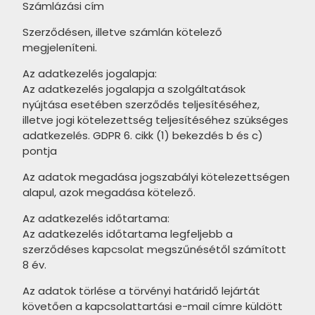
Számlázási cím
termékcsalád
DOMINO Vanilla termékcsalád
Szerződésen, illetve számlán kötelező
CERSANIT Fog termékcsalád
DOMINO Rainforest termékcsalád
megjeleníteni.
CERSANIT Shadow Dance
DOMINO Sable termékcsalád
Az adatkezelés jogalapja:
termékcsalád
Az adatkezelés jogalapja a szolgáltatások
DOMINO Flare termékcsalád
nyújtása esetében szerződés teljesítéséhez,
CERSANIT Ikarus termékcsalád
illetve jogi kötelezettség teljesítéséhez szükséges
DOMINO Opium termékcsalád
CERSANIT Southwood
adatkezelés. GDPR 6. cikk (1) bekezdés b és c)
DOMINO Floris termékcsalád
termékcsalád
pontja
RAGNO Contrasti termékcsalád
CERSANIT Berkwood termékcsalád
Az adatok megadása jogszabályi kötelezettségen
alapul, azok megadása kötelező.
RAGNO Stratford termékcsalád
CERSANIT Tiger Forest
Az adatkezelés időtartama:
termékcsalád
RAGNO Gleeze termékcsalád
Az adatkezelés időtartama legfeljebb a
CERSANIT Pure Wood termékcsalád
szerződéses kapcsolat megszűnésétől számított
TUBADZIN Terraform termékcsalád
8 év.
CERSANIT Raw Wood termékcsalád
TUBADZIN Organic Matt
Az adatok törlése a törvényi határidő lejártát
termékcsalád
CERSANIT Huston termékcsalád
követően a kapcsolattartási e-mail címre küldött