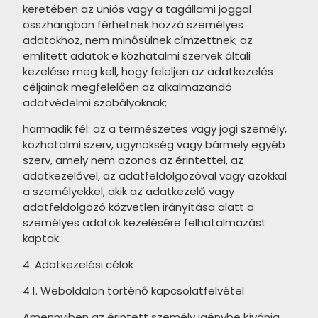
TAU Metal termékcsalád
keretében az uniós vagy a tagállami joggal
EQUIPE Vitral termékcsalád
összhangban férhetnek hozzá személyes
TAU Portloren termékcsalád
adatokhoz, nem minősülnek címzettnek; az
EQUIPE Raku termékcsalád
VIVES 1900 termékcsalád
említett adatok e közhatalmi szervek általi
kezelése meg kell, hogy feleljen az adatkezelés
EQUIPE Hopp termékcsalád
VIVES Farnese termékcsalád
céljainak megfelelően az alkalmazandó
adatvédelmi szabályoknak;
IDEA Ceramica Ki Match
VIVES Nassau termékcsalád
termékcsalád
harmadik fél: az a természetes vagy jogi személy,
VIVES Pop Tile termékcsalád
közhatalmi szerv, ügynökség vagy bármely egyéb
IDEA Ceramica Karma
szerv, amely nem azonos az érintettel, az
DOMINO Colore termékcsalád
termékcsalád
adatkezelővel, az adatfeldolgozóval vagy azokkal
DOMINO Amparo termékcsalád
a személyekkel, akik az adatkezelő vagy
IDEA Ceramica Marvel
adatfeldolgozó közvetlen irányítása alatt a
termékcsalád
DOMINO Remos termékcsalád
személyes adatok kezelésére felhatalmazást
kaptak.
IDEA Ceramica Rainbow
RAGNO Rewind termékcsalád
termékcsalád
4. Adatkezelési célok
RAGNO Woodmania termékcsalád
IDEA Ceramica Shine
4.1. Weboldalon történő kapcsolatfelvétel
RAGNO Woodessence
termékcsalád
termékcsalád
Amennyiben az érintett személy igénybe kívánja