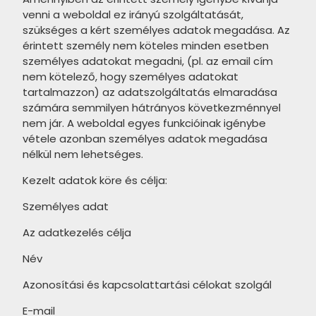
IDEA Ceramica Vernissage
venni a weboldal ez irányú szolgáltatását,
SANT'AGOSTINO Blendart
szükséges a kért személyes adatok megadása. Az
termékcsalád
termékcsalád
érintett személy nem köteles minden esetben
IDEA Ceramica Brava
személyes adatokat megadni, (pl. az email cím
SANT'AGOSTINO Digitalart
termékcsalád
nem kötelező, hogy személyes adatokat
termékcsalád
tartalmazzon) az adatszolgáltatás elmaradása
IDEA Ceramica Essenziale
számára semmilyen hátrányos következménnyel
SANT'AGOSTINO From
termékcsalád
nem jár. A weboldal egyes funkcióinak igénybe
termékcsalád
vétele azonban személyes adatok megadása
PARADYZ Natura termékcsalád
nélkül nem lehetséges.
SANT'AGOSTINO Insideart
PARADYZ Dream termékcsalád
termékcsalád
Kezelt adatok köre és célja:
PARADYZ Emilly Grys termékcsalád
SANT'AGOSTINO New Deco
Személyes adat
termékcsalád
PARADYZ Symetry termékcsalád
Az adatkezelés célja
SANT'AGOSTINO Oxidart
PARADYZ Sunlight Stone
Név
termékcsalád
termékcsalád
Azonosítási és kapcsolattartási célokat szolgál
TUBADZIN Aulla termékcsalád
PARADYZ Palazzo termékcsalád
E-mail