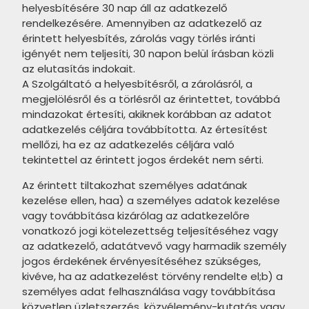
helyesbítésére 30 nap áll az adatkezelő
MAINZU Tin Tile termékcsalád
rendelkezésére. Amennyiben az adatkezelő az
érintett helyesbítés, zárolás vagy törlés iránti
MAINZU Bayonne termékcsalád
igényét nem teljesíti, 30 napon belül írásban közli
az elutasítás indokait.
MAINZU Soho termékcsalád
A Szolgáltató a helyesbítésről, a zárolásról, a
MAINZU Atelier termékcsalád
megjelölésről és a törlésről az érintettet, továbbá
mindazokat értesíti, akiknek korábban az adatot
MAINZU Cinque Terre termékcsalád
adatkezelés céljára továbbította. Az értesítést
mellőzi, ha ez az adatkezelés céljára való
MAINZU Rivoli termékcsalád
tekintettel az érintett jogos érdekét nem sérti.
MAINZU Bellagio termékcsalád
Az érintett tiltakozhat személyes adatának
kezelése ellen, haa) a személyes adatok kezelése
MAINZU Mandala termékcsalád
vagy továbbítása kizárólag az adatkezelőre
MAINZU Milano termékcsalád
vonatkozó jogi kötelezettség teljesítéséhez vagy
az adatkezelő, adatátvevő vagy harmadik személy
CERSANIT Trako termékcsalád
jogos érdekének érvényesítéséhez szükséges,
kivéve, ha az adatkezelést törvény rendelte el;b) a
CERSANIT Bantu termékcsalád
személyes adat felhasználása vagy továbbítása
közvetlen üzletszerzés, közvélemény-kutatás vagy
CERSANIT Stone Paradise