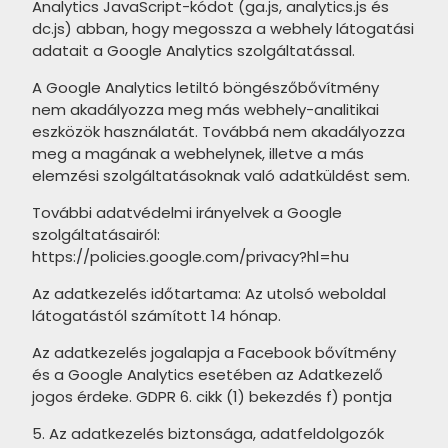
VITACER Bannau termékcsalád
Analytics JavaScript-kódot (ga.js, analytics.js és
ARTÉ Blanca termékcsalád
dc.js) abban, hogy megossza a webhely látogatási
VITACER Public termékcslád
adatait a Google Analytics szolgáltatással.
ARTÉ Dorado Stone termékcsalád
VITACER Marble Art termékcsalád
A Google Analytics letiltó böngészőbővítmény
ARTÉ Castanio termékcsalád
nem akadályozza meg más webhely-analitikai
ASCOT City termékcsalád
eszközök használatát. Továbbá nem akadályozza
ARTÉ Neutral Grey termékcsalád
meg a magának a webhelynek, illetve a más
ASCOT Urbanica termékcsalád
ARTÉ Amazonia termékcsalád
elemzési szolgáltatásoknak való adatküldést sem.
ASCOT Porta Nouva termékcsalád
ARTÉ Velvetia termékcsalád
További adatvédelmi irányelvek a Google
ASCOT Open Air termékcsalád
szolgáltatásairól:
ARTÉ Cava termékcsalád
https://policies.google.com/privacy?hl=hu
ASCOT Stone Valley termékcsalád
ARTÉ Perlina termékcsalád
Az adatkezelés időtartama: Az utolsó weboldal
ASCOT Natural termékcsalád
látogatástól számított 14 hónap.
ARTÉ Navona termékcsalád
DADO Charme termékcsalád
Az adatkezelés jogalapja a Facebook bővítmény
ARTÉ Burano termékcsalád
és a Google Analytics esetében az Adatkezelő
DADO Vision Matt Calacatta
jogos érdeke. GDPR 6. cikk (1) bekezdés f) pontja
ARTÉ Venablanca termékcsalád
termékcsalád
5. Az adatkezelés biztonsága, adatfeldolgozók
ARTÉ Samaria termékcsalád