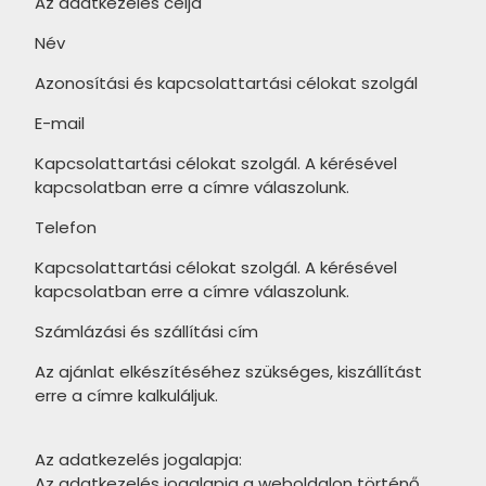
Az adatkezelés célja
ARTÉ Valerie termékcsalád
PARADYZ Sari termékcsalád
Név
ARTÉ Etno termékcsalád
PARADYZ Bliss termékcsalád
Azonosítási és kapcsolattartási célokat szolgál
ARTÉ Amarena termékcsalád
PARADYZ Daybreak termékcsalád
E-mail
ARTÉ Pueblo termékcsalád
PARADYZ Serene termékcsalád
Kapcsolattartási célokat szolgál. A kérésével
ARTÉ Blackwall termékcsalád
kapcsolatban erre a címre válaszolunk.
PARADYZ Sweet termékcsalád
MAINZU Patchwood termékcsalád
Telefon
PARADYZ Anello termékcsalád
MAINZU Land Anthology
Kapcsolattartási célokat szolgál. A kérésével
PARADYZ Silence termékcsalád
termékcsalád
kapcsolatban erre a címre válaszolunk.
PARADYZ Elegant Surface
MAINZU Nostalgy termékcsalád
Számlázási és szállítási cím
termékcsalád
MAINZU Versailles termékcsalád
Az ajánlat elkészítéséhez szükséges, kiszállítást
PARADYZ Shiny Lines termékcsalád
erre a címre kalkuláljuk.
MAINZU Fired termékcsalád
PARADYZ Carina termékcsalád
MAINZU Soft termékcsalád
Az adatkezelés jogalapja:
PARADYZ Mandala termékcsalád
Az adatkezelés jogalapja a weboldalon történő