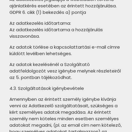
MAINZU Aterra termékcsalád
ajánlatkérés esetében az érintett hozzájárulása.
PARADYZ Fuentes termékcsalád
MAINZU Murales Optym
GDPR 6. cikk (1) bekezdés a) pontja
PARADYZ Puris termékcsalád
termékcsalád
Az adatkezelés időtartama:
Az adatkezelés időtartama a hozzájárulás
PARADYZ Urban Colours
MAINZU Florentine termékcsalád
visszavonása.
termékcsalád
MAINZU Taipei termékcsalád
Az adatok törlése a kapcsolattartási e-mail címre
TAU Bianchi termékcsalád
MAINZU Greece termékcsalád
küldött levélben lehetséges.
TAU Mailocia termékcsalád
Az adatok kezelésénél a Szolgáltató
MAINZU Halo termékcsalád
adatfeldolgozót vesz igénybe melynek részleteiről
TAU Chanel termékcsalád
MAINZU Mikron termékcsalád
az 5. pontban tájékozódhat.
ARTÉ Margot termékcsalád
MAINZU Vintage termékcsalád
4.3. Szolgáltatások igénybevétele
DOMINO Alabaster Shine
MAINZU Infusion termékcsalád
Amennyiben az érintett személy igénybe kívánja
termékcsalád
venni az Adatkezelő szolgáltatásait, szükséges a
MAINZU Onix termékcsalád
kért személyes adatok megadása. Az érintett
DOMINO Dover termékcsalád
személy nem köteles minden esetben személyes
MAINZU Normandy termékcsalád
DOMINO Tibi termékcsalád
adatokat megadni, (pl. az email cím nem kötelező,
hogy személyes adatokat tartalmazzon) az