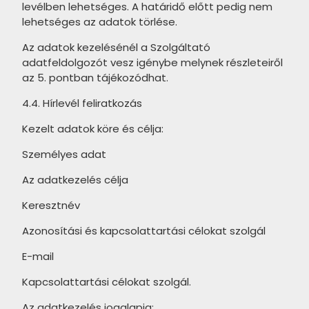
levélben lehetséges. A határidő előtt pedig nem
TUBADZIN Unit Plus termékcsalád
CERSANIT Charm termékcsalád
lehetséges az adatok törlése.
TUBADZIN Serenity termékcsalád
TILEZZA Bidisar termékcsalád
Az adatok kezelésénél a Szolgáltató
adatfeldolgozót vesz igénybe melynek részleteiről
TUBADZIN Shine Concrete
TILEZZA Bottega termékcsalád
az 5. pontban tájékozódhat.
termékcsalád
TILEZZA Breccia termékcsalád
4.4. Hírlevél feliratkozás
TUBADZIN Muse termékcsalád
TILEZZA Cararra termékcsalád
Kezelt adatok köre és célja:
TUBADZIN Plain Stone
TILEZZA Coral termékcsalád
termékcsalád
Személyes adat
TILEZZA Impressione termékcsalád
Az adatkezelés célja
TUBADZIN Senza termékcsalád
TILEZZA Lea termékcsalád
Keresztnév
TUBADZIN Coma termékcsalád
TILEZZA Pietra termékcsalád
Azonosítási és kapcsolattartási célokat szolgál
TUBADZIN Mild Garden
TILEZZA Raggio termékcsalád
termékcsalád
E-mail
TILEZZA Terra termékcsalád
TUBADZIN Brainstorm
Kapcsolattartási célokat szolgál.
termékcsalád
TILEZZA Terra Divina termékcsalád
Az adatkezelés jogalapja: