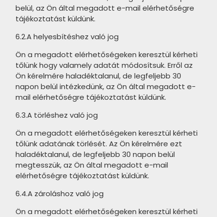
belül, az Ön által megadott e-mail elérhetőségre
SAIME Kaleido termékcsalád
termékcsalád
tájékoztatást küldünk.
SAIME Urbandeck termékcsalád
ARTÉ Melia Glossy termékcsalád
6.2.A helyesbítéshez való jog
FLAVIKER Navona termékcsalád
ARTÉ Sandio termékcsalád
Ön a megadott elérhetőségeken keresztül kérheti
FLAVIKER Rebel termékcsalád
ARTÉ Elba termékcsalád
tőlünk hogy valamely adatát módosítsuk. Erről az
Ön kérelmére haladéktalanul, de legfeljebb 30
FLAVIKER Supreme Treasure
ARTÉ Grigia termékcsalád
napon belül intézkedünk, az Ön által megadott e-
termékcsalád
mail elérhetőségre tájékoztatást küldünk.
ARTÉ Nebbia termékcsalád
FLAVIKER Supreme Evo
6.3.A törléshez való jog
ARTÉ Taonga termékcsalád
termékcsalád
Ön a megadott elérhetőségeken keresztül kérheti
ARTÉ Sabaudia Bis termékcsalád
tőlünk adatának törlését. Az Ön kérelmére ezt
FLAVIKER Blue Savoy termékcsalád
haladéktalanul, de legfeljebb 30 napon belül
ARTÉ Vero Chevron termékcsalád
FLAVIKER Double termékcsalád
megtesszük, az Ön által megadott e-mail
ARTÉ Nella termékcsalád
elérhetőségre tájékoztatást küldünk.
FLAVIKER Supreme Memorise
ARTÉ Ordessa termékcsalád
termékcsalád
6.4.A zároláshoz való jog
Ön a megadott elérhetőségeken keresztül kérheti
ARTÉ Orizzonte termékcsalád
BALDOCER Oneway termékcsalád