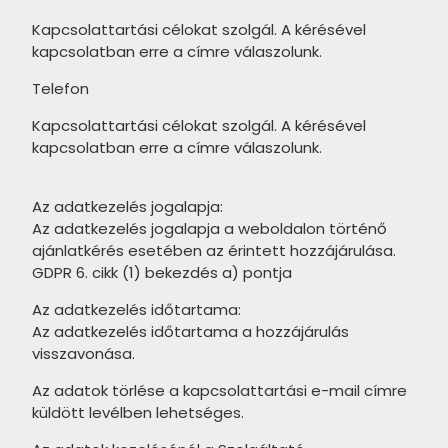
TUBADZIN Pietrasanta
PARADYZ Modul termékcsalád
Kapcsolattartási célokat szolgál. A kérésével
termékcsalád
kapcsolatban erre a címre válaszolunk.
PARADYZ Harmony termékcsalád
TUBADZIN Torano termékcsalád
Telefon
PARADYZ Feelings termékcsalád
TUBADZIN Massa termékcsalád
Kapcsolattartási célokat szolgál. A kérésével
PARADYZ Memories termékcsalád
kapcsolatban erre a címre válaszolunk.
TUBADZIN Marmo D’oro
PARADYZ Synergy Nero
termékcsalád
termékcsalád
Az adatkezelés jogalapja:
TUBADZIN Mountain Ash
Az adatkezelés jogalapja a weboldalon történő
PARADYZ Synergy termékcsalád
termékcsalád
ajánlatkérés esetében az érintett hozzájárulása.
PARADYZ Emilly Beige
GDPR 6. cikk (1) bekezdés a) pontja
TUBADZIN Patina Plate
termékcsalád
termékcsalád
Az adatkezelés időtartama:
Az adatkezelés időtartama a hozzájárulás
PARADYZ Freedom termékcsalád
TUBADZIN Aquamarine
visszavonása.
termékcsalád
PARADYZ Illusion termékcsalád
Az adatok törlése a kapcsolattartási e-mail címre
TUBADZIN Industrio termékcsalád
PARADYZ Ideal termékcsalád
küldött levélben lehetséges.
TUBADZIN Onice Bianco