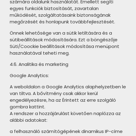
TUBADZIN Integrally termékcsalád
számára oldalunk használatát. Emellett segíti
MARAZZI Vero termékcsalád
egyes funkciók biztosítását, zavartalan
TUBADZIN Rochelle termékcsalád
MARAZZI Poster termékcsalád
működését, szolgáltatásaink biztonságának
megőrzését és honlapunk továbbfejlesztését.
TUBADZIN Pravia termékcsalád
MARAZZI D_Segni Scaglie
Önnek lehetősége van a sütik letiltására és a
termékcsalád
TUBADZIN Interval termékcsalád
sütibeállítások módosítására. Ezt a böngészője
MARAZZI Cementum termékcsalád
Süti/Coockie beállítások módosítása menüpont
TUBADZIN Sfumato termékcsalád
használatával teheti meg.
ALAPLANA Lecco termékcsalád
TUBADZIN Stardust termékcsalád
4.6. Analitika és marketing
APARICI Bohemian termékcsalád
TUBADZIN Sedona termékcsalád
Google Analytics:
APARICI Carpet termékcsalád
TUBADZIN Liberte termékcsalád
A weboldalon a Google Analytics alaphelyzetben le
APARICI Kilim termékcsalád
TUBADZIN Impress termékcsalád
van tiltva. A bővítmény csak akkor kerül
engedélyezésre, ha az Érintett az erre szolgáló
APARICI Stracciatella
TUBADZIN Sophi Oro termékcsalád
gombra kattint.
termékcsalád
A rendszer a hozzájárulást követően naplózza az
TUBADZIN Elle termékcsalád
alábbi adatokat:
APARICI Metallic termékcsalád
TUBADZIN Onice termékcsalád
a felhasználó számítógépének dinamikus IP-címe
PIEMME More termékcsalád