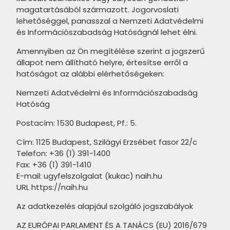
magatartásából származott. Jogorvoslati
MARAZZI Neutral termékcsalád
lehetőséggel, panasszal a Nemzeti Adatvédelmi
MARAZZI Chroma Blue
és Információszabadság Hatóságnál lehet élni.
termékcsalád
Amennyiben az Ön megítélése szerint a jogszerű
MARAZZI Zellige termékcsalád
állapot nem állítható helyre, értesítse erről a
hatóságot az alábbi elérhetőségeken:
MARAZZI Terramix termékcsalád
Nemzeti Adatvédelmi és Információszabadság
MARAZZI Pottery Champagne
Hatóság
termékcsalád
Postacím: 1530 Budapest, Pf.: 5.
MARAZZI Mellow termékcsalád
Cím: 1125 Budapest, Szilágyi Erzsébet fasor 22/c
Telefon: +36 (1) 391-1400
MARAZZI Stream termékcsalád
Fax: +36 (1) 391-1410
MARAZZI Pottery termékcsalád
E-mail: ugyfelszolgalat (kukac) naih.hu
URL https://naih.hu
MARAZZI Racconti termékcsalád
Az adatkezelés alapjául szolgáló jogszabályok
ALAPLANA Johnstone
AZ EURÓPAI PARLAMENT ÉS A TANÁCS (EU) 2016/679
termékcsalád