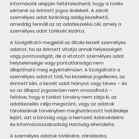
MAINZU Village termékcsalád
Mainzu Portocervo termékcsalád
információk alapján feltételezhető, hogy a törlés
sértené az érintett jogos érdekeit. A zárolt
MAINZU Fondant termékcsalád
Mainzu Stanza termékcsalád
személyes adat kizárólag addig kezelhető,
ameddig fennáll az az adatkezelési cél, amely a
MAINZU Sidney termékcsalád
Baldocer Agate termékcsalád
személyes adat törlését kizárta.
MAINZU Portofino termékcsalád
Baldocer Bellagio termékcsalád
A Szolgáltató megjelöli az általa kezelt személyes
MAINZU Wynn termékcsalád
adatot, ha az érintett vitatja annak helyességét
Baldocer Onyx termékcsalád
vagy pontosságát, de a vitatott személyes adat
MAINZU Bamboo termékcsalád
Cifre Jewel termékcsalád
helytelensége vagy pontatlansága nem
állapítható meg egyértelműen. A Szolgáltató a
MAINZU Bumpy termékcsalád
Equipe Heritage termékcsalád
személyes adatot törli, ha kezelése jogellenes, az
érintett kéri, a kezelt adat hiányos vagy téves – és
MAINZU Technical Soft
Equipe Kromatika termékcsalád
ez az állapot jogszerűen nem orvosolható –
termékcsalád
Equipe Octagon termékcsalád
feltéve, hogy a törlést törvény nem zárja ki, az
adatkezelés célja megszűnt, vagy az adatok
MAINZU Teguise Bangkok
Equipe Stromboli termékcsalád
tárolásának törvényben meghatározott határideje
termékcsalád
lejárt, azt a bíróság vagy a Nemzeti Adatvédelmi
MAINZU Tikida termékcsalád
és Információszabadság Hatóság elrendelte.
MAINZU Scudo termékcsalád
A személyes adatok törlésére, zárolására,