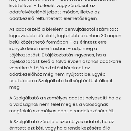
MAINZU Grey Neutral termékcsalád
kivételével – törlését vagy zárolását az
MAINZU Jungle termékcsalád
MAINZU Argile termékcsalád
adatfelvételénél jelzett módon, illetve az
adatkezelő feltüntetett elérhetőségein.
MAINZU Verona termékcsalád
MAINZU Elegance termékcsalád
Az adatkezelő a kérelem benyújtásától számított
MAINZU Livorno termékcsalád
MAINZU Dots termékcsalád
legrövidebb idő alatt, legfeljebb azonban 30 napon
belül közérthető formában – az érintett erre
MAINZU Hanoi termékcsalád
Marazzi Allmarble termékcsalád
irányuló kérelmére írásban – adja meg a
MAINZU Arrebato termékcsalád
tájékoztatást. E tájékoztatás ingyenes, ha a
Mainzu Banbury termékcsalád
tájékoztatást kérő a folyó évben azonos adatkörre
MAINZU Chroma termékcsalád
Mainzu Barro termékcsalád
vonatkozó tájékoztatási kérelmet az
adatkezelőhöz még nem nyújtott be. Egyéb
MAINZU Vitta termékcsalád
Mainzu Compass termékcsalád
esetekben a Szolgáltató költségtérítést állapít
meg.
MAINZU Texture termékcsalád
Mainzu Mosaicos termékcsalád
A Szolgáltató a személyes adatot helyesbíti, ha az
MAINZU Amalfi termékcsalád
Mainzu Olimpo termékcsalád
a valóságnak nem felel meg és a valóságnak
MAINZU Tampa termékcsalád
megfelelő személyes adat a rendelkezésére áll.
Mainzu Palazzo termékcsalád
MAINZU Mahon termékcsalád
A Szolgáltató zárolja a személyes adatot, ha az
Mainzu Pavimento Antiqua
érintett ezt kéri, vagy ha a rendelkezésére álló