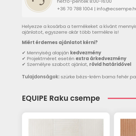
hétfő-péntek 8:00-16:00
+36 70 788 1004 | info@ecsempe.h
Helyezze a kosárba a termékeket a kívánt mennyi
ajánlatot, egyszerre akár több termékre is!
Miért érdemes ajánlatot kérni?
✔ Mennyiség alapján
kedvezmény
✔ Projektméret esetén
extra árkedvezmény
✔ Személyre szabott ajánlat,
rövid határidővel
Tulajdonságok:
szürke bézs-krém barna fehér pa
EQUIPE Raku csempe