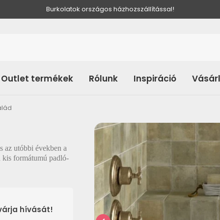
Burkolatok országos házhozszállítással!
Outlet termékek
Rólunk
Inspiráció
Vásár
alád
s az utóbbi években a
a kis formátumú padló-
árja hívását!