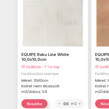
EQUIPE Raku Line White
EQUIPE
10,0x10,0cm
10,0x1
Szállítás ~7-14 nap
Száll
check_circle
check_circle
Fürdőszoba csempe
Fürdős
Méret: 10x10cm
Méret: 
Kivitel: nem élcsiszolt
Kivitel:
m2/doboz: 0.6
m2/dob
m2
Kosárba
Kos
remove
add