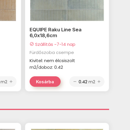
EQUIPE Raku Line Sea
6,0x18,6cm
Szállítás ~7-14 nap
check_circle
Fürdőszoba csempe
Kivitel: nem élcsiszolt
m2/doboz: 0.42
m2
m2
Kosárba
add
remove
add