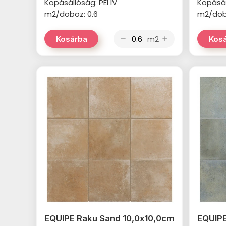
Kopásállóság: PEI IV
Kopásál
m2/doboz: 0.6
m2/dob
m2
Kosárba
Kos
remove
add
EQUIPE Raku Sand 10,0x10,0cm
EQUIPE