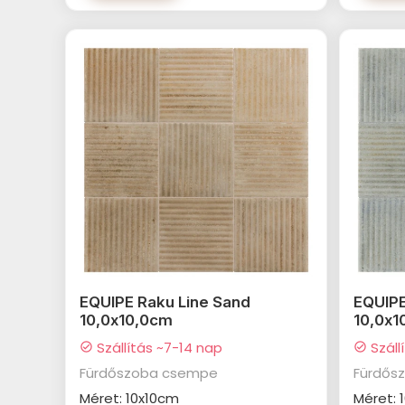
EQUIPE Raku Line Sand
EQUIPE
10,0x10,0cm
10,0x1
Szállítás ~7-14 nap
Száll
check_circle
check_circle
Fürdőszoba csempe
Fürdős
Méret: 10x10cm
Méret: 