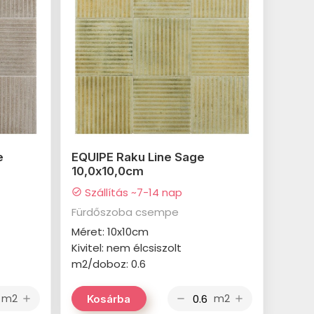
e
EQUIPE Raku Line Sage
10,0x10,0cm
Szállítás ~7-14 nap
check_circle
Fürdőszoba csempe
Méret: 10x10cm
Kivitel: nem élcsiszolt
m2/doboz: 0.6
m2
m2
Kosárba
add
remove
add