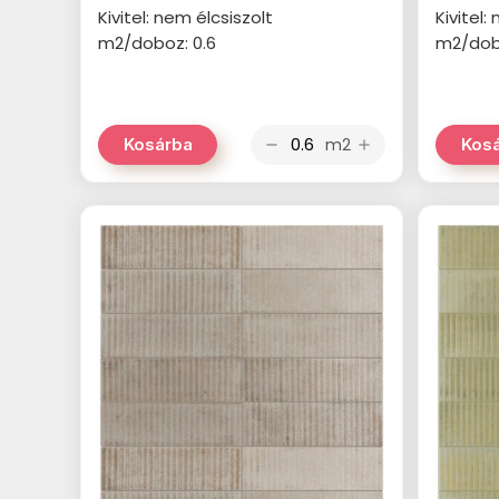
Kivitel: nem élcsiszolt
Kivitel:
m2/doboz: 0.6
m2/dob
m2
Kosárba
Kos
remove
add