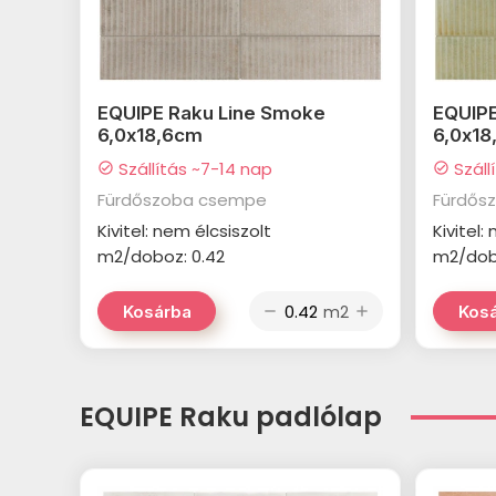
EQUIPE Raku Line Smoke
EQUIPE
6,0x18,6cm
6,0x1
Szállítás ~7-14 nap
Száll
check_circle
check_circle
Fürdőszoba csempe
Fürdős
Kivitel: nem élcsiszolt
Kivitel:
m2/doboz: 0.42
m2/dob
m2
Kosárba
Kos
remove
add
EQUIPE Raku padlólap