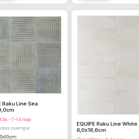
 Raku Line Sea
0,0cm
ítás ~7-14 nap
EQUIPE Raku Line White
zoba csempe
6,0x18,6cm
10x10cm