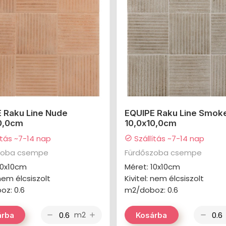
 Raku Line Nude
EQUIPE Raku Line Smok
0,0cm
10,0x10,0cm
ítás ~7-14 nap
Szállítás ~7-14 nap
check_circle
zoba csempe
Fürdőszoba csempe
10x10cm
Méret: 10x10cm
 nem élcsiszolt
Kivitel: nem élcsiszolt
oz: 0.6
m2/doboz: 0.6
m2
árba
Kosárba
remove
add
remove