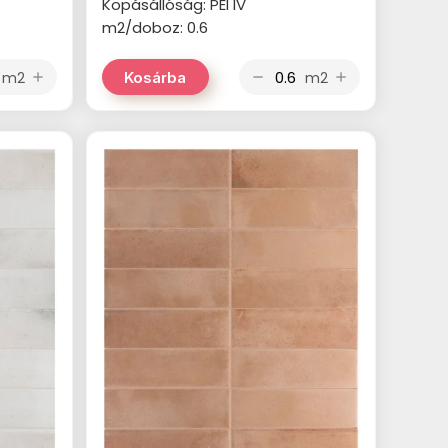
Kopásállóság: PEI IV
m2/doboz: 0.6
m2
m2
Kosárba
add
remove
add