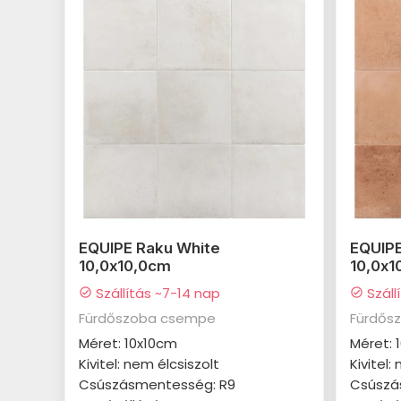
EQUIPE Raku White
EQUIP
10,0x10,0cm
10,0x1
Szállítás ~7-14 nap
Száll
check_circle
check_circle
Fürdőszoba csempe
Fürdős
Méret: 10x10cm
Méret: 
Kivitel: nem élcsiszolt
Kivitel:
Csúszásmentesség: R9
Csúszá