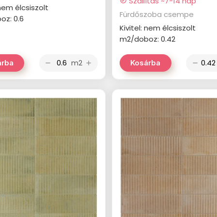
Szállítás ~7-14 nap
check_circle
 nem élcsiszolt
Fürdőszoba csempe
oz: 0.6
Kivitel: nem élcsiszolt
m2/doboz: 0.42
m2
árba
Kosárba
remove
add
remove