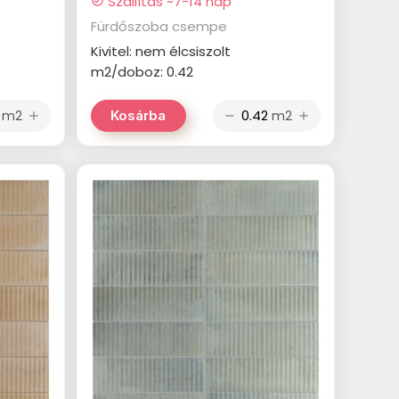
Szállítás ~7-14 nap
check_circle
Fürdőszoba csempe
Kivitel: nem élcsiszolt
m2/doboz: 0.42
m2
m2
Kosárba
add
remove
add