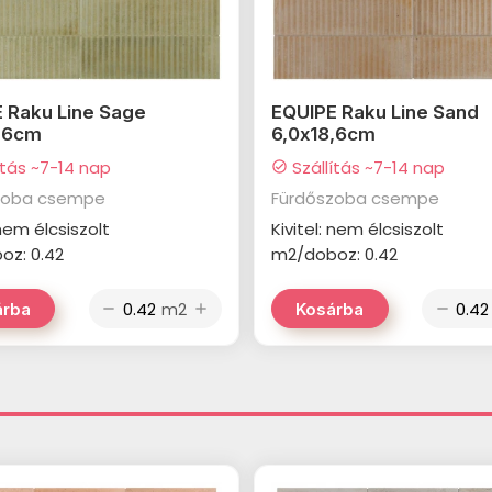
 Raku Line Sage
EQUIPE Raku Line Sand
8,6cm
6,0x18,6cm
ítás ~7-14 nap
Szállítás ~7-14 nap
check_circle
zoba csempe
Fürdőszoba csempe
 nem élcsiszolt
Kivitel: nem élcsiszolt
oz: 0.42
m2/doboz: 0.42
m2
árba
Kosárba
remove
add
remove