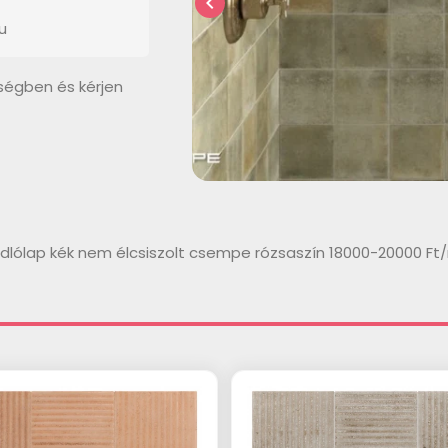
chevron_left
u
ségben és kérjen
dlólap kék nem élcsiszolt csempe rózsaszín 18000-20000 Ft