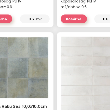
lóság: PEI IV
Kopásállóság: PEI IV
oz: 0.6
m2/doboz: 0.6
m2
árba
Kosárba
remove
add
remove
 Raku Sea 10,0x10,0cm