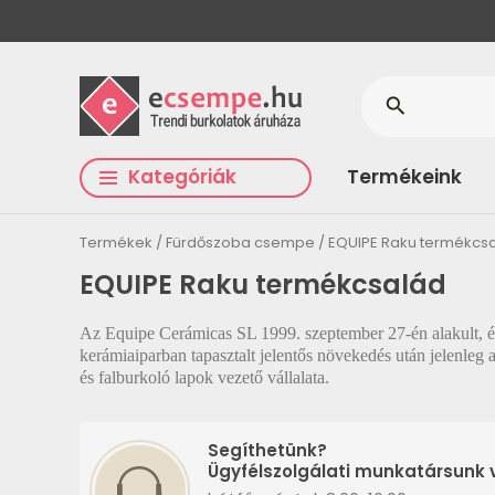
search
Kategóriák
Termékeink
Termékek
Fürdőszoba csempe
EQUIPE Raku termékcs
EQUIPE Raku termékcsalád
Az Equipe Cerámicas SL 1999. szeptember 27-én alakult, é
kerámiaiparban tapasztalt jelentős növekedés után jelenleg 
és falburkoló lapok vezető vállalata.
Segíthetünk?
Ügyfélszolgálati munkatársunk v