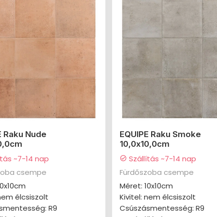
E Raku Nude
EQUIPE Raku Smoke
0,0cm
10,0x10,0cm
ítás ~7-14 nap
Szállítás ~7-14 nap
check_circle
zoba csempe
Fürdőszoba csempe
10x10cm
Méret: 10x10cm
 nem élcsiszolt
Kivitel: nem élcsiszolt
smentesség: R9
Csúszásmentesség: R9