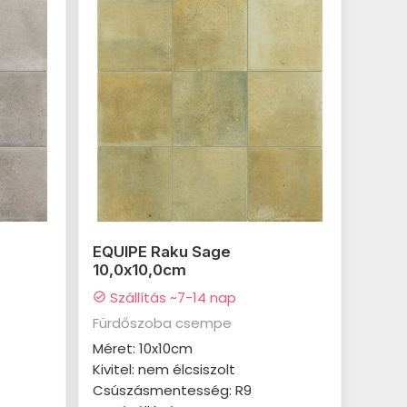
EQUIPE Raku Sage
10,0x10,0cm
Szállítás ~7-14 nap
check_circle
Fürdőszoba csempe
Méret: 10x10cm
Kivitel: nem élcsiszolt
Csúszásmentesség: R9