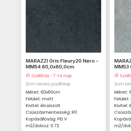
MARAZZI Gris Fleury20 Nero -
MARAZZ
MM54 60,0x60,0cm
MM53 
Szállítás ~7-14 nap
Száll
check_circle
check_circle
2cm terasz padlólap
2cm ter
Méret: 60x60cm
Méret:
Felület: matt
Felület
Kivitel: élcsiszolt
Kivitel: 
Csúszásmentesség: R11
Csúszá
Kopásállóság: PEI V
Kopásál
m2/doboz: 0.72
m2/dob