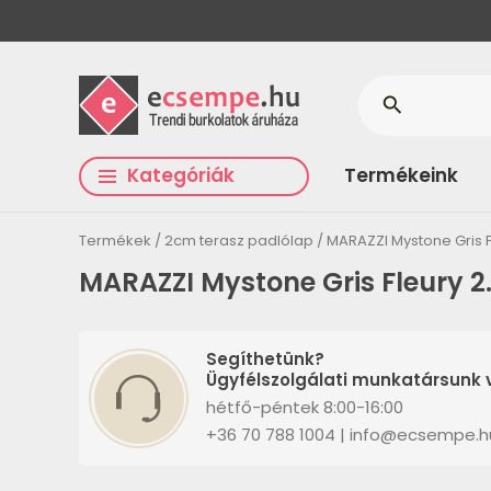
search
Kategóriák
Termékeink
Termékek
2cm terasz padlólap
MARAZZI Mystone Gris 
MARAZZI Mystone Gris Fleury 2
Segíthetünk?
Ügyfélszolgálati munkatársunk v
hétfő-péntek 8:00-16:00
+36 70 788 1004 | info@ecsempe.h