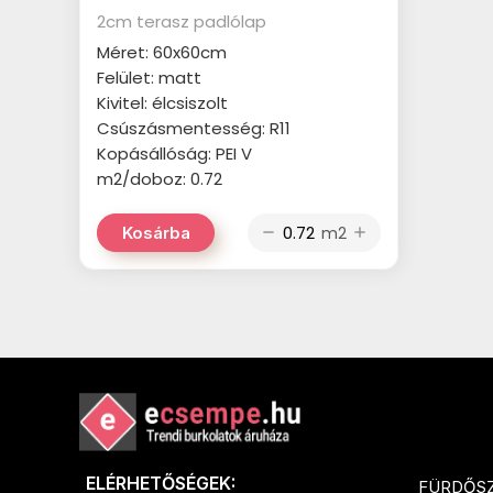
2cm terasz padlólap
Méret: 60x60cm
Felület: matt
Kivitel: élcsiszolt
Csúszásmentesség: R11
Kopásállóság: PEI V
m2/doboz: 0.72
m2
Kosárba
remove
add
ELÉRHETŐSÉGEK:
FÜRDŐS