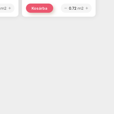
m2
m2
Kosárba
add
remove
add