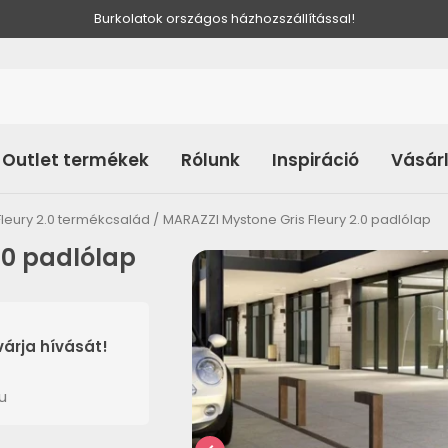
Burkolatok országos házhozszállítással!
Outlet termékek
Rólunk
Inspiráció
Vásár
Fleury 2.0 termékcsalád
MARAZZI Mystone Gris Fleury 2.0 padlólap
.0 padlólap
árja hívását!
u