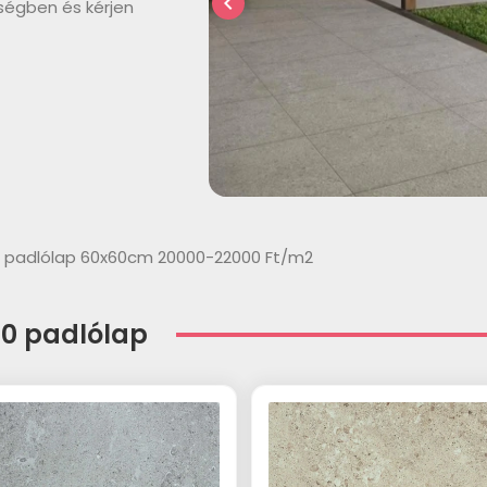
chevron_left
ségben és kérjen
t padlólap 60x60cm 20000-22000 Ft/m2
.0 padlólap