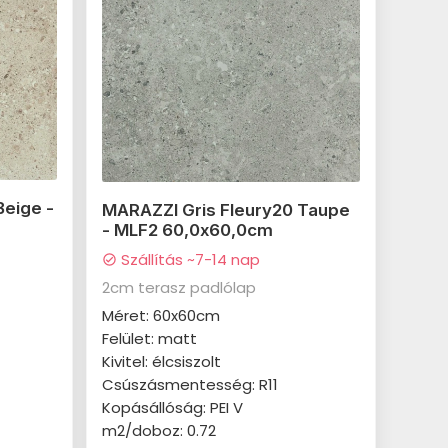
Beige -
MARAZZI Gris Fleury20 Taupe
- MLF2 60,0x60,0cm
Szállítás ~7-14 nap
check_circle
2cm terasz padlólap
Méret: 60x60cm
Felület: matt
Kivitel: élcsiszolt
Csúszásmentesség: R11
Kopásállóság: PEI V
m2/doboz: 0.72