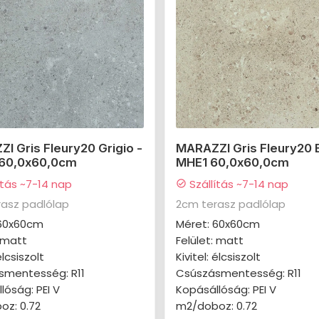
I Gris Fleury20 Grigio -
MARAZZI Gris Fleury20 
60,0x60,0cm
MHE1 60,0x60,0cm
ítás ~7-14 nap
Szállítás ~7-14 nap
check_circle
asz padlólap
2cm terasz padlólap
 60x60cm
Méret: 60x60cm
: matt
Felület: matt
élcsiszolt
Kivitel: élcsiszolt
smentesség: R11
Csúszásmentesség: R11
lóság: PEI V
Kopásállóság: PEI V
oz: 0.72
m2/doboz: 0.72