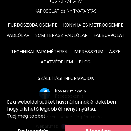
+36 70 774 5477
EQUIPE Caprice Deco termékcsalád
CIFRE Industrial termékcsalád
KAPCSOLAT és NYITVATARTÁS
EQUIPE Babylone termékcsalád
CIFRE Timeless termékcsalád
EQUIPE Caprice termékcsalád
FÜRDŐSZOBA CSEMPE
KONYHA ÉS METROCSEMPE
CIFRE Viena termékcsalád
PARADYZ Modern termékcsalád
PADLÓLAP
2CM TERASZ PADLÓLAP
FALBURKOLAT
CIFRE Moon termékcsalád
PARADYZ Wood Basic
CIFRE Drop termékcsalád
TECHNIKAI PARAMÉTEREK
IMPRESSZUM
ÁSZF
termékcsalád
ADATVÉDELEM
BLOG
CIFRE Polaris termékcsalád
PARADYZ Lightmood termékcsalád
EQUIPE Hexatile termékcsalád
NOVABELL Eiche termékcsalád
SZÁLLÍTÁSI INFORMÁCIÓK
EQUIPE Artisan termékcsalád
NOVABELL Artwood termékcsalád
Kövess minket a
EQUIPE Tribeca termékcsalád
Facebookon is!
TAU Terracina termékcsalád
Ez a weboldal sütiket használ annak érdekében,
EQUIPE Coco termékcsalád
hogy a lehető legjobb élményt nyújtsa.
TAU Corten termékcsalád
Tudj meg többet
© ecsempe.hu | Minden jog fenntartva!
EQUIPE Magma termékcsalád
TAU Devon termékcsalád
Webáruház:
EQUIPE La Riviera termékcsalád
Testreszabás
Elfogadom