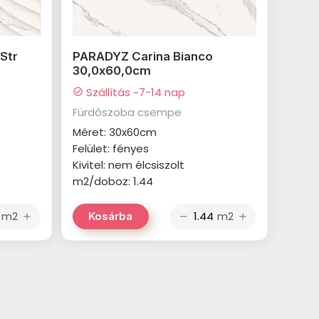
Str
PARADYZ Carina Bianco
30,0x60,0cm
Szállítás ~7-14 nap
check_circle
Fürdőszoba csempe
Méret: 30x60cm
Felület: fényes
Kivitel: nem élcsiszolt
m2/doboz: 1.44
m2
m2
Kosárba
add
remove
add