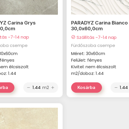
YZ Carina Grys
PARADYZ Carina Bianco 
60,0cm
30,0x60,0cm
ítás ~7-14 nap
Szállítás ~7-14 nap
check_circle
zoba csempe
Fürdőszoba csempe
 30x60cm
Méret: 30x60cm
: fényes
Felület: fényes
 nem élcsiszolt
Kivitel: nem élcsiszolt
z: 1.44
m2/doboz: 1.44
m2
árba
Kosárba
remove
add
remove