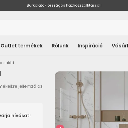
Burkolatok országos házhozszállítással!
Outlet termékek
Rólunk
Inspiráció
Vásár
kcsalád
d
rmékeikre jellemző az
árja hívását!