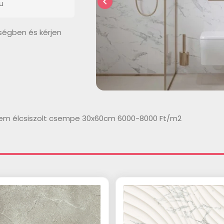
chevron_left
u
ségben és kérjen
nem élcsiszolt csempe 30x60cm 6000-8000 Ft/m2