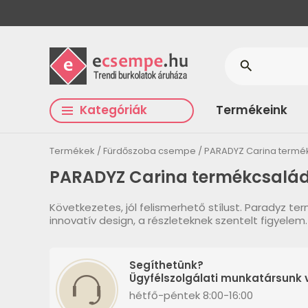
search
Kategóriák
Termékeink
Termékek
Fürdőszoba csempe
PARADYZ Carina termé
PARADYZ Carina termékcsalá
Következetes, jól felismerhető stílust. Paradyz te
innovatív design, a részleteknek szentelt figyelem.
Segíthetünk?
Ügyfélszolgálati munkatársunk v
hétfő-péntek 8:00-16:00