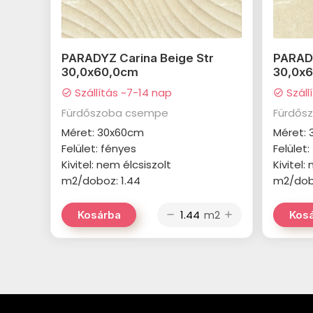
PARADYZ Carina Beige Str
PARADY
30,0x60,0cm
30,0x
Szállítás ~7-14 nap
Száll
check_circle
check_circle
Fürdőszoba csempe
Fürdős
Méret: 30x60cm
Méret:
Felület: fényes
Felület
Kivitel: nem élcsiszolt
Kivitel:
m2/doboz: 1.44
m2/dobo
m2
Kosárba
Kos
remove
add