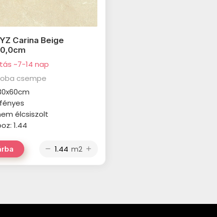
Z Carina Beige
60,0cm
ítás ~7-14 nap
zoba csempe
 30x60cm
: fényes
 nem élcsiszolt
z: 1.44
m2
árba
remove
add