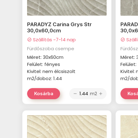
PARADYZ Carina Grys Str
PARAD
30,0x60,0cm
30,0x
Szállítás ~7-14 nap
Száll
check_circle
check_circle
Fürdőszoba csempe
Fürdős
Méret: 30x60cm
Méret:
Felület: fényes
Felület
Kivitel: nem élcsiszolt
Kivitel:
m2/doboz: 1.44
m2/dobo
m2
Kosárba
Kos
remove
add