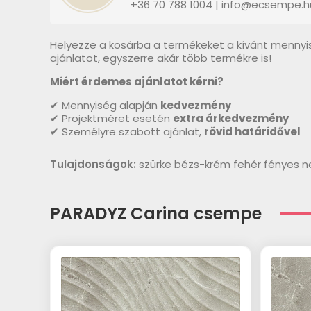
+36 70 788 1004 | info@ecsempe.h
Helyezze a kosárba a termékeket a kívánt mennyi
ajánlatot, egyszerre akár több termékre is!
Miért érdemes ajánlatot kérni?
✔ Mennyiség alapján
kedvezmény
✔ Projektméret esetén
extra árkedvezmény
✔ Személyre szabott ajánlat,
rövid határidővel
Tulajdonságok:
szürke bézs-krém fehér fényes 
PARADYZ Carina csempe