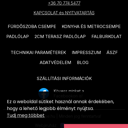
TUBADZIN Pietrasanta
+36 70 774 5477
PARADYZ Modul termékcsalád
termékcsalád
KAPCSOLAT és NYITVATARTÁS
PARADYZ Harmony termékcsalád
TUBADZIN Torano termékcsalád
PARADYZ Feelings termékcsalád
FÜRDŐSZOBA CSEMPE
KONYHA ÉS METROCSEMPE
TUBADZIN Massa termékcsalád
PADLÓLAP
2CM TERASZ PADLÓLAP
FALBURKOLAT
PARADYZ Memories termékcsalád
TUBADZIN Marmo D’oro
PARADYZ Synergy Nero
termékcsalád
TECHNIKAI PARAMÉTEREK
IMPRESSZUM
ÁSZF
termékcsalád
TUBADZIN Mountain Ash
ADATVÉDELEM
BLOG
PARADYZ Synergy termékcsalád
termékcsalád
PARADYZ Emilly Beige
SZÁLLÍTÁSI INFORMÁCIÓK
TUBADZIN Patina Plate
termékcsalád
termékcsalád
Kövess minket a
PARADYZ Freedom termékcsalád
Facebookon is!
TUBADZIN Aquamarine
Ez a weboldal sütiket használ annak érdekében,
termékcsalád
PARADYZ Illusion termékcsalád
hogy a lehető legjobb élményt nyújtsa.
Tudj meg többet
TUBADZIN Industrio termékcsalád
© ecsempe.hu | Minden jog fenntartva!
PARADYZ Ideal termékcsalád
Webáruház:
TUBADZIN Onice Bianco