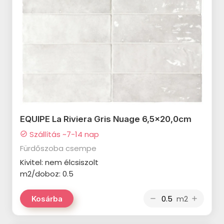
termékcsalád
CERSANIT Only Marble
termékcsalád
CERSANIT Ginevra termékcsalád
CERSANIT Calacatta Classico
termékcsalád
CERSANIT Fernetti termékcsalád
EQUIPE La Riviera Gris Nuage 6,5x20,0cm
CERSANIT Saragossa
Szállítás ~7-14 nap
check_circle
termékcsalád
Fürdőszoba csempe
CERSANIT Vidal termékcsalád
Kivitel: nem élcsiszolt
m2/doboz: 0.5
MARAZZI Cloud termékcsalád
MARAZZI Lume termékcsalád
m2
Kosárba
remove
add
MARAZZI Chroma termékcsalád