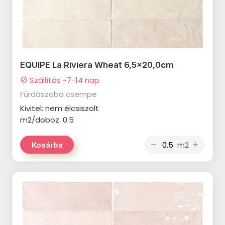
MAINZU Tin Tile termékcsalád
MAINZU Bayonne termékcsalád
MAINZU Soho termékcsalád
EQUIPE La Riviera Wheat 6,5x20,0cm
MAINZU Atelier termékcsalád
Szállítás ~7-14 nap
check_circle
MAINZU Cinque Terre termékcsalád
Fürdőszoba csempe
Kivitel: nem élcsiszolt
MAINZU Rivoli termékcsalád
m2/doboz: 0.5
MAINZU Bellagio termékcsalád
m2
Kosárba
remove
add
MAINZU Mandala termékcsalád
MAINZU Milano termékcsalád
CERSANIT Trako termékcsalád
CERSANIT Bantu termékcsalád
CERSANIT Stone Paradise