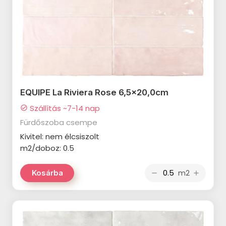
termékcsalád
CERSANIT Basic Beige
termékcsalád
CERSANIT Arce termékcsalád
CERSANIT Lastria termékcsalád
EQUIPE La Riviera Rose 6,5x20,0cm
CERSANIT Foggy Night Wall
Szállítás ~7-14 nap
check_circle
termékcsalád
Fürdőszoba csempe
CERSANIT Magnetic Flow
Kivitel: nem élcsiszolt
termékcsalád
m2/doboz: 0.5
CERSANIT Naris termékcsalád
m2
Kosárba
remove
add
CERSANIT Floral Landscape
termékcsalád
CERSANIT Special Marble