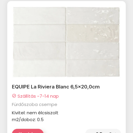
MARAZZI Neutral termékcsalád
MARAZZI Chroma Blue
termékcsalád
MARAZZI Zellige termékcsalád
MARAZZI Terramix termékcsalád
MARAZZI Pottery Champagne
termékcsalád
MARAZZI Mellow termékcsalád
EQUIPE La Riviera Blanc 6,5x20,0cm
MARAZZI Stream termékcsalád
Szállítás ~7-14 nap
check_circle
MARAZZI Pottery termékcsalád
Fürdőszoba csempe
MARAZZI Racconti termékcsalád
Kivitel: nem élcsiszolt
m2/doboz: 0.5
ALAPLANA Johnstone
termékcsalád