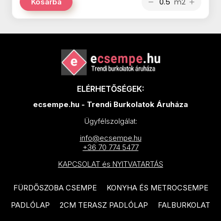
m2
Kosárba
remove
add
ALAPLANA Irvine termékcsalád
APARICI Attila termékcsalád
APARICI Corten termékcsalád
CRISTACER Maeva termékcsalád
ELÉRHETŐSÉGEK:
CRISTACER Carlota termékcsalád
ecsempe.hu - Trendi Burkolatok Áruháza
NOVABELL Fusion termékcsalád
Ügyfélszolgálat:
VALORE Venis termékcsalád
info@ecsempe.hu
VALORE Corina Cream
+36 70 774 5477
termékcsalád
KAPCSOLAT és NYITVATARTÁS
VALORE Alabastro termékcsalád
FÜRDŐSZOBA CSEMPE
KONYHA ÉS METROCSEMPE
VALORE Carla termékcsalád
PADLÓLAP
2CM TERASZ PADLÓLAP
FALBURKOLAT
VALORE Triada termékcsalád