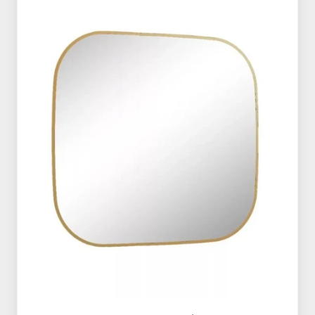
TUBADZIN Curio termékcsalád
TILEZZA Travertino termékcsalád
TUBADZIN Touch termékcsalád
TILEZZA Vero termékcsalád
TUBADZIN Modern Pearl
MARAZZI Clays termékcsalád
termékcsalád
MARAZZI Oltre termékcsalád
TUBADZIN Fadma termékcsalád
MARAZZI Treverklook termékcsalád
TUBADZIN Sheen termékcsalád
MARAZZI Treverkfusion
TUBADZIN Tissue termékcsalád
termékcsalád
TUBADZIN Shinestone
MARAZZI Vivo termékcsalád
termékcsalád
MARAZZI Alma termékcsalád
TUBADZIN Macchia termékcsalád
MARAZZI Progress termékcsalád
TUBADZIN Harmonic termékcsalád
MARAZZI TreverkHome
TUBADZIN Horizon termékcsalád
termékcsalád