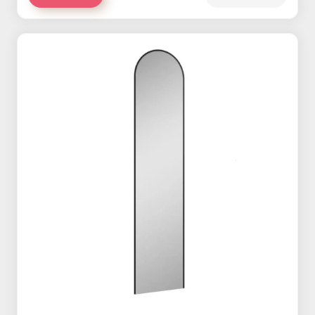
MAINZU Tin Tile termékcsalád
MAINZU Bayonne termékcsalád
MAINZU Soho termékcsalád
MAINZU Atelier termékcsalád
MAINZU Cinque Terre termékcsalád
MAINZU Rivoli termékcsalád
MAINZU Bellagio termékcsalád
MAINZU Mandala termékcsalád
MAINZU Milano termékcsalád
CERSANIT Trako termékcsalád
CERSANIT Bantu termékcsalád
CERSANIT Stone Paradise