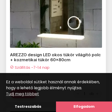
SAIME I Colori termékcsalád
TUBADZIN Albero termékcsalád
TUBADZIN Atlantic termékcsalád
TUBADZIN Barbados termékcsalád
TUBADZIN Barbora termékcsalád
AREZZO design LED okos tükör világító polc
TUBADZIN Boho termékcsalád
+ kozmetikai tükör 60x80cm
TUBADZIN Calluna termékcsalád
Szállítás ~7-14 nap
check_circle
Szaniterek
TUBADZIN Camelina termékcsalád
Méret: 60,0x80,0x12,5cm
Ez a weboldal sütiket használ annak érdekében,
TUBADZIN Clarity termékcsalád
hogy a lehető legjobb élményt nyújtsa.
Tudj meg többet
db
TUBADZIN Entity termékcsalád
Kosárba
remove
add
TUBADZIN Galium termékcsalád
Testreszabás
Elfogadom