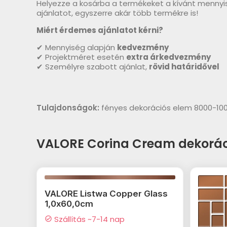
Helyezze a kosárba a termékeket a kívánt mennyi
ajánlatot, egyszerre akár több termékre is!
Miért érdemes ajánlatot kérni?
✔ Mennyiség alapján
kedvezmény
✔ Projektméret esetén
extra árkedvezmény
✔ Személyre szabott ajánlat,
rövid határidővel
Tulajdonságok:
fényes dekorációs elem 8000-10
VALORE Corina Cream dekorác
VALORE Listwa Copper Glass
1,0x60,0cm
Szállítás ~7-14 nap
check_circle