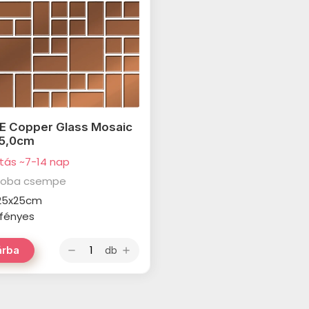
E Copper Glass Mosaic
25,0cm
ítás ~7-14 nap
zoba csempe
 25x25cm
: fényes
db
árba
remove
add