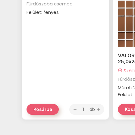
Fürdőszoba csempe
Felület: fényes
VALOR
25,0x
Száll
check_circle
Fürdős
Méret:
Felület
db
Kosárba
Kos
remove
add