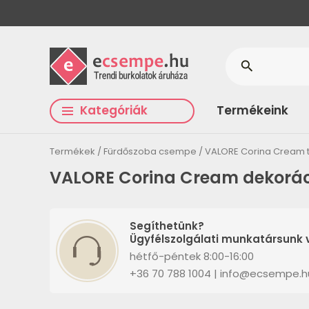
search
Kategóriák
Termékeink
Termékek
Fürdőszoba csempe
VALORE Corina Cream 
VALORE Corina Cream dekorác
Segíthetünk?
Ügyfélszolgálati munkatársunk v
hétfő-péntek 8:00-16:00
+36 70 788 1004 | info@ecsempe.h