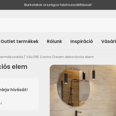
Burkolatok országos házhozszállítással!
Outlet termékek
Rólunk
Inspiráció
Vásár
termékcsalád
VALORE Corina Cream dekorációs elem
iós elem
árja hívását!
u