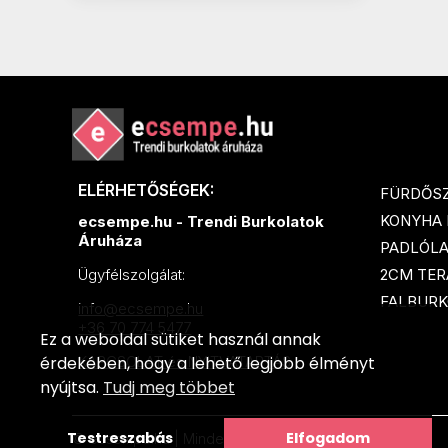
ELÉRHETŐSÉGEK:
FÜRDŐS
KONYHA
ecsempe.hu - Trendi Burkolatok
Áruháza
PADLÓL
2CM TER
Ügyfélszolgálat:
FALBURK
info@ecsempe.hu
+36 70 774 5477
Ez a weboldal sütiket használ annak
érdekében, hogy a lehető legjobb élményt
KAPCSOLAT és NYITVATARTÁS
nyújtsa.
Tudj meg többet
Testreszabás
Elfogadom
© ecsempe.hu | Minden jog fenntartva!