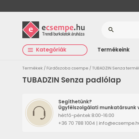
search
Kategóriák
Termékeink
Termékek
Fürdőszoba csempe
TUBADZIN Senza termé
TUBADZIN Senza padlólap
Segíthetünk?
Ügyfélszolgálati munkatársunk v
hétfő-péntek 8:00-16:00
+36 70 788 1004 | info@ecsempe.h