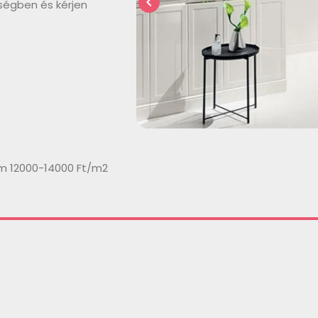
chevron_left
ségben és kérjen
cm 12000-14000 Ft/m2