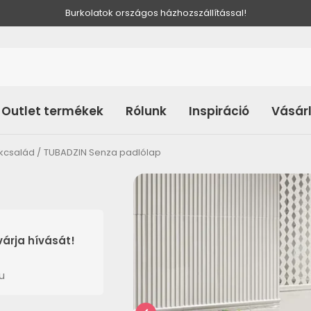
Burkolatok országos házhozszállítással!
Outlet termékek
Rólunk
Inspiráció
Vásár
kcsalád
TUBADZIN Senza padlólap
árja hívását!
u