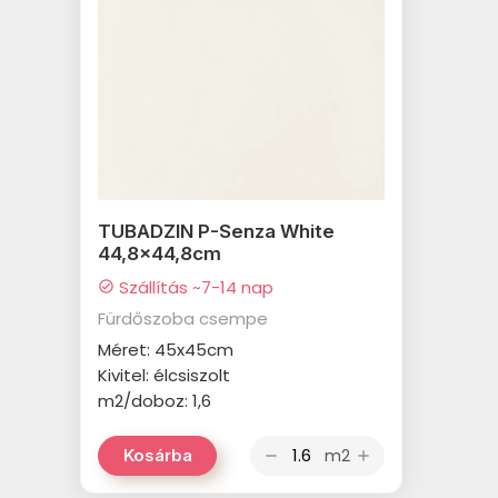
TUBADZIN P-Senza White
44,8x44,8cm
Szállítás ~7-14 nap
check_circle
Fürdőszoba csempe
Méret: 45x45cm
Kivitel: élcsiszolt
m2/doboz: 1,6
m2
Kosárba
remove
add