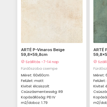
ARTÉ P-Vinaros Beige
ARTÉ P
59,8x59,8cm
59,8x
Szállítás ~7-14 nap
Száll
check_circle
check_circle
Fürdőszoba csempe
Fürdős
Méret: 60x60cm
Méret:
Felület: matt
Felület
Kivitel: élcsiszolt
Kivitel: 
Csúszásmentesség: R9
Csúszá
Kopásállóság: PEI IV
Kopásál
m2/doboz: 1.79
m2/dobo