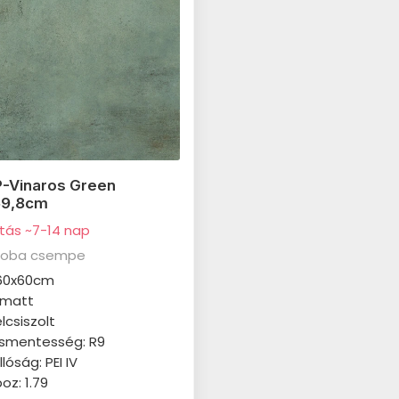
-Vinaros Green
59,8cm
ítás ~7-14 nap
zoba csempe
 60x60cm
: matt
élcsiszolt
smentesség: R9
lóság: PEI IV
z: 1.79