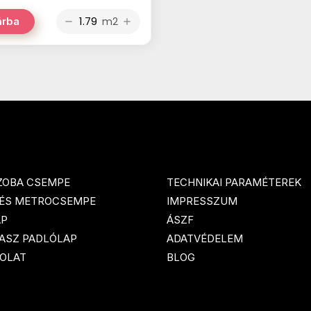
m2
árba
remove
add
ZOBA CSEMPE
TECHNIKAI PARAMÉTEREK
 ÉS METROCSEMPE
IMPRESSZUM
AP
ÁSZF
ASZ PADLÓLAP
ADATVÉDELEM
OLAT
BLOG