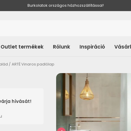
Burkolatok országos házhozszállítással!
Outlet termékek
Rólunk
Inspiráció
Vásár
alád
ARTÉ Vinaros padlólap
árja hívását!
u