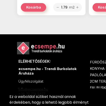
m2
Kosárba
Kos
remove
add
ELÉRHETŐSÉGEK:
FÜRDŐS
KONYHA
ecsempe.hu - Trendi Burkolatok
Áruháza
PADLÓL
2CM TER
Ügyfélszolgálat:
FALBURK
info@ecsempe.hu
+36 70 774 5477
Ez a weboldal sütiket használ annak
érdekében, hogy a lehető legjobb élményt
KAPCSOLAT és NYITVATARTÁS