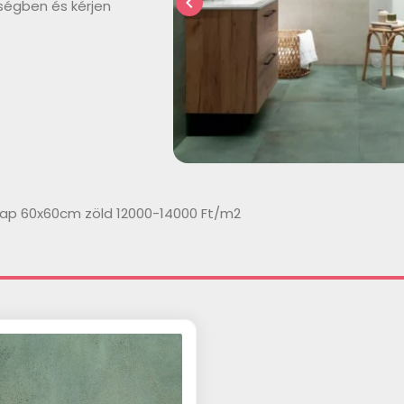
chevron_left
ségben és kérjen
lap 60x60cm zöld 12000-14000 Ft/m2