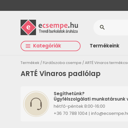
search
Kategóriák
Termékeink
Termékek
Fürdőszoba csempe
ARTÉ Vinaros termékcs
ARTÉ Vinaros padlólap
Segíthetünk?
Ügyfélszolgálati munkatársunk v
hétfő-péntek 8:00-16:00
+36 70 788 1004 | info@ecsempe.h