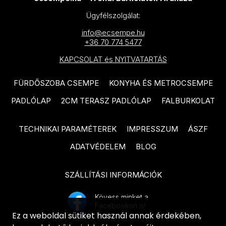
ARTÉ Valerie termékcsalád
Ügyfélszolgálat:
PARADYZ Sari termékcsalád
ARTÉ Etno termékcsalád
info@ecsempe.hu
PARADYZ Bliss termékcsalád
ARTÉ Amarena termékcsalád
+36 70 774 5477
PARADYZ Daybreak termékcsalád
KAPCSOLAT és NYITVATARTÁS
ARTÉ Pueblo termékcsalád
PARADYZ Serene termékcsalád
ARTÉ Blackwall termékcsalád
FÜRDŐSZOBA CSEMPE
KONYHA ÉS METROCSEMPE
PARADYZ Sweet termékcsalád
MAINZU Patchwood termékcsalád
PADLÓLAP
2CM TERASZ PADLÓLAP
FALBURKOLAT
PARADYZ Anello termékcsalád
MAINZU Land Anthology
TECHNIKAI PARAMÉTEREK
IMPRESSZUM
ÁSZF
PARADYZ Silence termékcsalád
termékcsalád
ADATVÉDELEM
BLOG
PARADYZ Elegant Surface
MAINZU Nostalgy termékcsalád
termékcsalád
MAINZU Versailles termékcsalád
SZÁLLÍTÁSI INFORMÁCIÓK
PARADYZ Shiny Lines termékcsalád
MAINZU Fired termékcsalád
Kövess minket a
PARADYZ Carina termékcsalád
Facebookon is!
MAINZU Soft termékcsalád
Ez a weboldal sütiket használ annak érdekében,
PARADYZ Mandala termékcsalád