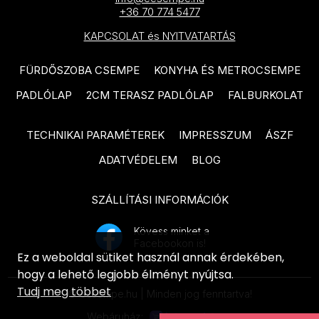
IDEA Ceramica Vernissage
+36 70 774 5477
SANT'AGOSTINO Blendart
termékcsalád
KAPCSOLAT és NYITVATARTÁS
termékcsalád
IDEA Ceramica Brava
SANT'AGOSTINO Digitalart
FÜRDŐSZOBA CSEMPE
KONYHA ÉS METROCSEMPE
termékcsalád
termékcsalád
PADLÓLAP
2CM TERASZ PADLÓLAP
FALBURKOLAT
IDEA Ceramica Essenziale
SANT'AGOSTINO From
termékcsalád
termékcsalád
TECHNIKAI PARAMÉTEREK
IMPRESSZUM
ÁSZF
PARADYZ Natura termékcsalád
ADATVÉDELEM
BLOG
SANT'AGOSTINO Insideart
PARADYZ Dream termékcsalád
termékcsalád
SZÁLLÍTÁSI INFORMÁCIÓK
PARADYZ Emilly Grys termékcsalád
SANT'AGOSTINO New Deco
termékcsalád
PARADYZ Symetry termékcsalád
Kövess minket a
Facebookon is!
SANT'AGOSTINO Oxidart
Ez a weboldal sütiket használ annak érdekében,
PARADYZ Sunlight Stone
termékcsalád
hogy a lehető legjobb élményt nyújtsa.
termékcsalád
Tudj meg többet
© ecsempe.hu | Minden jog fenntartva!
TUBADZIN Aulla termékcsalád
PARADYZ Palazzo termékcsalád
Webáruház: