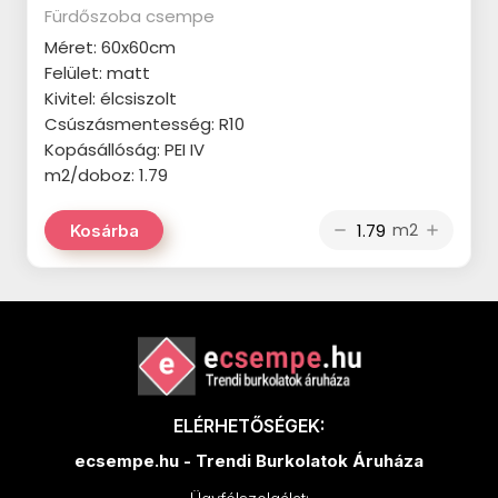
CERSANIT Dekorina termékcsalád
APAVISA Lamiere termékcsalád
Fürdőszoba csempe
STEGU Denver termékcsalád
CERSANIT Mystery Land
Méret: 60x60cm
APAVISA Mood termékcsalád
Felület: matt
termékcsalád
STEGU Creta termékcsalád
Kivitel: élcsiszolt
APAVISA Starline termékcsalád
CERSANIT Concrete Style
STEGU Country termékcsalád
Csúszásmentesség: R10
APAVISA Wind termékcsalád
termékcsalád
Kopásállóság: PEI IV
STEGU Chicago termékcsalád
m2/doboz: 1.79
AZULEV Eternal termékcsalád
CERSANIT Belize termékcsalád
STEGU Cambridge termékcsalád
CERSANIT Harmony termékcsalád
CERSANIT Soft Romantic
m2
Kosárba
remove
add
STEGU California termékcsalád
termékcsalád
CERSANIT Sandwood termékcsalád
STEGU Calabria termékcsalád
CERSANIT Gold Wish termékcsalád
CERSANIT Tizura termékcsalád
STEGU Boston termékcsalád
CERSANIT Home Jungle
CERSANIT Monti termékcsalád
termékcsalád
STEGU Bianco termékcsalád
CERSANIT Gaia termékcsalád
CERSANIT Silky Travertine
STEGU Barbados termékcsalád
ELÉRHETŐSÉGEK:
CERSANIT Beauty Forest
termékcsalád
STEGU Argento termékcsalád
ecsempe.hu - Trendi Burkolatok Áruháza
termékcsalád
CERSANIT Snowdrops