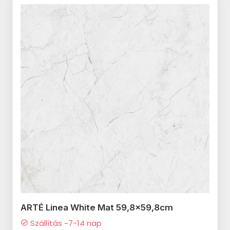
MAINZU Tropic termékcsalád
APAVISA Zinc termékcsalád
CERRAD Stonemood termékcsalád
MARAZZI Cementum 2.0
STEGU Metro termékcsalád
DADO Mask termékcsalád
Mainzu Solid White termékcsalád
AZULEV Basalt termékcsalád
CERRAD Piatto termékcsalád
termékcsalád
STEGU Madera termékcsalád
SERENISSIMA I Roveri termékcsalád
Equipe Carrara termékcsalád
AZULEV Tanzánia termékcsalád
CERRAD Calacatta termékcsalád
APARICI Carpet20 termékcsalád
STEGU Lyon termékcsalád
NOVABELL Thermae termékcsalád
CERSANIT Fresh Moss
CERRAD Giornata termékcsalád
DADO Ultra Solid termékcsalád
STEGU Lunaro termékcsalád
NOVABELL Norgestone
termékcsalád
CERRAD Mustiq termékcsalád
DADO New Scout termékcsalád
termékcsalád
STEGU Loft termékcsalád
CERSANIT Marble Room
CERRAD Marquina termékcsalád
DADO New Ultra Aspen
termékcsalád
STEGU Kenya termékcsalád
termékcsalád
CERRAD Tramonto termékcsalád
CERSANIT Kavir termékcsalád
STEGU Ivory termékcsalád
NOVABELL Materia 2.0
CERRAD Terminal termékcsalád
CERSANIT Marinel termékcsalád
termékcsalád
STEGU Istria termékcsalád
CERRAD Sepia termékcsalád
CERSANIT Shiny Textile
STEGU Grey termékcsalád
APAVISA Alchemy termékcsalád
termékcsalád
STEGU Grenada termékcsalád
APAVISA Aquarela termékcsalád
CERSANIT Stay Classy
ARTÉ Linea White Mat 59,8x59,8cm
STEGU Dublin termékcsalád
termékcsalád
APAVISA Fluid termékcsalád
Szállítás ~7-14 nap
check_circle
STEGU Detroit termékcsalád