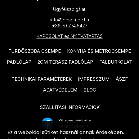
IDEA Ceramica Vernissage
Ügyfélszolgálat:
SANT'AGOSTINO Blendart
termékcsalád
termékcsalád
info@ecsempe.hu
IDEA Ceramica Brava
+36 70 774 5477
SANT'AGOSTINO Digitalart
termékcsalád
KAPCSOLAT és NYITVATARTÁS
termékcsalád
IDEA Ceramica Essenziale
SANT'AGOSTINO From
FÜRDŐSZOBA CSEMPE
KONYHA ÉS METROCSEMPE
termékcsalád
termékcsalád
PADLÓLAP
2CM TERASZ PADLÓLAP
FALBURKOLAT
PARADYZ Natura termékcsalád
SANT'AGOSTINO Insideart
PARADYZ Dream termékcsalád
termékcsalád
TECHNIKAI PARAMÉTEREK
IMPRESSZUM
ÁSZF
PARADYZ Emilly Grys termékcsalád
ADATVÉDELEM
BLOG
SANT'AGOSTINO New Deco
termékcsalád
PARADYZ Symetry termékcsalád
SZÁLLÍTÁSI INFORMÁCIÓK
SANT'AGOSTINO Oxidart
PARADYZ Sunlight Stone
termékcsalád
termékcsalád
Kövess minket a
Facebookon is!
TUBADZIN Aulla termékcsalád
PARADYZ Palazzo termékcsalád
Ez a weboldal sütiket használ annak érdekében,