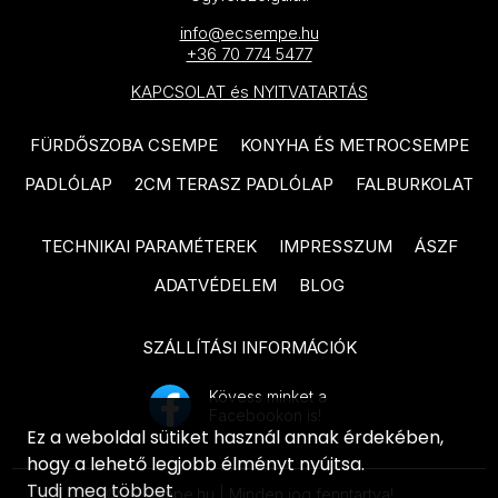
PARADYZ Nightwish termékcsalád
termékcsalád
info@ecsempe.hu
PARADYZ Happiness termékcsalád
+36 70 774 5477
TUBADZIN Grand Cave
PARADYZ Fiori termékcsalád
KAPCSOLAT és NYITVATARTÁS
termékcsalád
PARADYZ Sunlight Sand
TUBADZIN Grey Pulpis
FÜRDŐSZOBA CSEMPE
KONYHA ÉS METROCSEMPE
termékcsalád
termékcsalád
PADLÓLAP
2CM TERASZ PADLÓLAP
FALBURKOLAT
PARADYZ Fancy termékcsalád
TUBADZIN Amber Vein
termékcsalád
PARADYZ Porcelano termékcsalád
TECHNIKAI PARAMÉTEREK
IMPRESSZUM
ÁSZF
TUBADZIN Balance Stone
PARADYZ Afternoon termékcsalád
ADATVÉDELEM
BLOG
termékcsalád
PARADYZ Woodskin termékcsalád
SZÁLLÍTÁSI INFORMÁCIÓK
ARTÉ Luno termékcsalád
PARADYZ Pure City termékcsalád
ARTÉ Shellstone White
Kövess minket a
PARADYZ Hope termékcsalád
Facebookon is!
termékcsalád
Ez a weboldal sütiket használ annak érdekében,
PARADYZ Effect termékcsalád
hogy a lehető legjobb élményt nyújtsa.
ARTÉ Nakano termékcsalád
Tudj meg többet
PARADYZ Morning termékcsalád
© ecsempe.hu | Minden jog fenntartva!