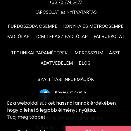
STEGU Amsterdam termékcsalád
+36 70 774 5477
CIFRE Riazza termékcsalád
termékcsalád
KAPCSOLAT és NYITVATARTÁS
STEGU Alzano termékcsalád
CIFRE Metal termékcsalád
CERSANIT Toskana termékcsalád
STEGU Abra termékcsalád
CIFRE Golden termékcsalád
FÜRDŐSZOBA CSEMPE
KONYHA ÉS METROCSEMPE
CERSANIT Fanti termékcsalád
Cerrad Kallio termékcsalád
CIFRE Lixium termékcsalád
PADLÓLAP
2CM TERASZ PADLÓLAP
FALBURKOLAT
CERSANIT Ares termékcsalád
Cerrad Aragon termékcsalád
CIFRE Kamari termékcsalád
CIFRE Montblanc termékcsalád
TECHNIKAI PARAMÉTEREK
IMPRESSZUM
ÁSZF
CIFRE Mystica termékcsalád
CIFRE Colonial termékcsalád
ADATVÉDELEM
BLOG
CIFRE Gemstone termékcsalád
CIFRE Opal termékcsalád
SZÁLLÍTÁSI INFORMÁCIÓK
CIFRE Luxury termékcsalád
CIFRE Glaciar termékcsalád
CRZ64 Nice termékcsalád
Kövess minket a
CIFRE Atmosphere termékcsalád
Facebookon is!
EQUIPE Art Nouveau termékcsalád
Ez a weboldal sütiket használ annak érdekében,
CIFRE Switch termékcsalád
hogy a lehető legjobb élményt nyújtsa.
EQUIPE Hexatile Cement
CIFRE Alchimia termékcsalád
Tudj meg többet
© ecsempe.hu | Minden jog fenntartva!
termékcsalád
CIFRE Soul termékcsalád
Webáruház: