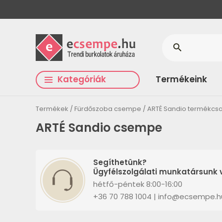
search
Kategóriák
Termékeink
Termékek
Fürdőszoba csempe
ARTÉ Sandio termékcs
ARTÉ Sandio csempe
Segíthetünk?
Ügyfélszolgálati munkatársunk v
hétfő-péntek 8:00-16:00
+36 70 788 1004 | info@ecsempe.h