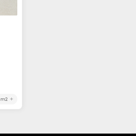
m2
add