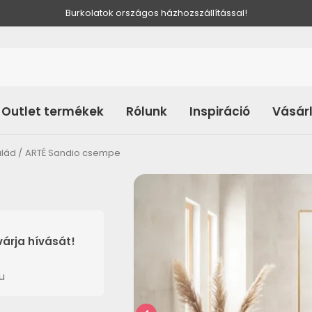
Burkolatok országos házhozszállítással!
Outlet termékek
Rólunk
Inspiráció
Vásár
alád
ARTÉ Sandio csempe
árja hívását!
u