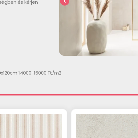
chevron_left
ségben és kérjen
0x120cm 14000-16000 Ft/m2