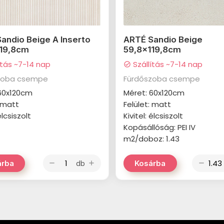
andio Beige A Inserto
ARTÉ Sandio Beige
119,8cm
59,8x119,8cm
ítás ~7-14 nap
Szállítás ~7-14 nap
check_circle
zoba csempe
Fürdőszoba csempe
 60x120cm
Méret: 60x120cm
: matt
Felület: matt
élcsiszolt
Kivitel: élcsiszolt
Kopásállóság: PEI IV
m2/doboz: 1.43
db
árba
Kosárba
remove
add
remove