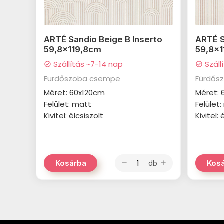
ARTÉ Sandio Beige B Inserto
ARTÉ S
59,8x119,8cm
59,8x
Szállítás ~7-14 nap
Száll
check_circle
check_circle
Fürdőszoba csempe
Fürdős
Méret: 60x120cm
Méret:
Felület: matt
Felület
Kivitel: élcsiszolt
Kivitel: 
db
Kosárba
Kos
remove
add