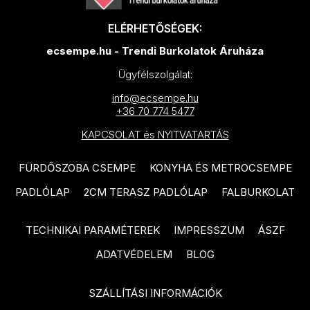
TUBADZIN Pietrasanta
PARADYZ Modul termékcsalád
termékcsalád
ELÉRHETŐSÉGEK:
PARADYZ Harmony termékcsalád
TUBADZIN Torano termékcsalád
ecsempe.hu - Trendi Burkolatok Áruháza
PARADYZ Feelings termékcsalád
Ügyfélszolgálat:
TUBADZIN Massa termékcsalád
PARADYZ Memories termékcsalád
info@ecsempe.hu
TUBADZIN Marmo D’oro
+36 70 774 5477
PARADYZ Synergy Nero
termékcsalád
termékcsalád
KAPCSOLAT és NYITVATARTÁS
TUBADZIN Mountain Ash
PARADYZ Synergy termékcsalád
termékcsalád
FÜRDŐSZOBA CSEMPE
KONYHA ÉS METROCSEMPE
PARADYZ Emilly Beige
TUBADZIN Patina Plate
PADLÓLAP
2CM TERASZ PADLÓLAP
FALBURKOLAT
termékcsalád
termékcsalád
PARADYZ Freedom termékcsalád
TECHNIKAI PARAMÉTEREK
IMPRESSZUM
ÁSZF
TUBADZIN Aquamarine
termékcsalád
ADATVÉDELEM
BLOG
PARADYZ Illusion termékcsalád
TUBADZIN Industrio termékcsalád
PARADYZ Ideal termékcsalád
SZÁLLÍTÁSI INFORMÁCIÓK
TUBADZIN Onice Bianco