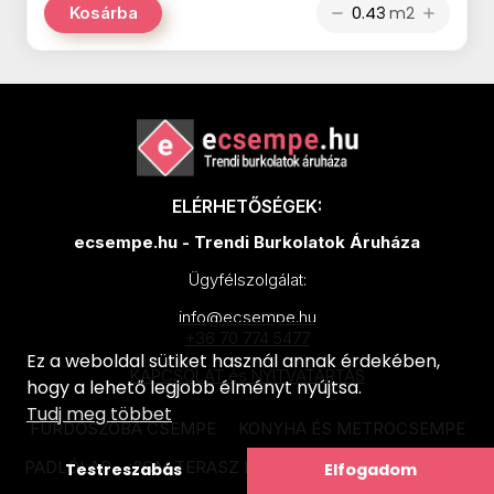
m2
Kosárba
remove
add
SAIME I Colori termékcsalád
TUBADZIN Albero termékcsalád
TUBADZIN Atlantic termékcsalád
TUBADZIN Barbados termékcsalád
TUBADZIN Barbora termékcsalád
ELÉRHETŐSÉGEK:
ecsempe.hu - Trendi Burkolatok Áruháza
TUBADZIN Boho termékcsalád
Ügyfélszolgálat:
TUBADZIN Calluna termékcsalád
info@ecsempe.hu
TUBADZIN Camelina termékcsalád
+36 70 774 5477
Ez a weboldal sütiket használ annak érdekében,
TUBADZIN Clarity termékcsalád
KAPCSOLAT és NYITVATARTÁS
hogy a lehető legjobb élményt nyújtsa.
Tudj meg többet
TUBADZIN Entity termékcsalád
FÜRDŐSZOBA CSEMPE
KONYHA ÉS METROCSEMPE
TUBADZIN Galium termékcsalád
PADLÓLAP
2CM TERASZ PADLÓLAP
FALBURKOLAT
Testreszabás
Elfogadom