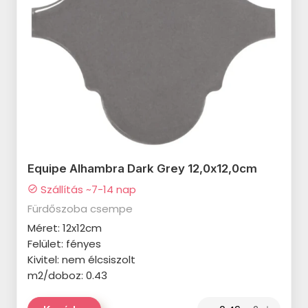
termékcsalád
CERSANIT Only Marble
termékcsalád
CERSANIT Ginevra termékcsalád
CERSANIT Calacatta Classico
termékcsalád
CERSANIT Fernetti termékcsalád
Equipe Alhambra Dark Grey 12,0x12,0cm
CERSANIT Saragossa
Szállítás ~7-14 nap
termékcsalád
check_circle
Fürdőszoba csempe
CERSANIT Vidal termékcsalád
Méret: 12x12cm
MARAZZI Cloud termékcsalád
Felület: fényes
Kivitel: nem élcsiszolt
MARAZZI Lume termékcsalád
m2/doboz: 0.43
MARAZZI Chroma termékcsalád