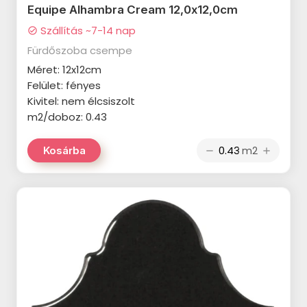
Equipe Alhambra Cream 12,0x12,0cm
ALAPLANA Irvine termékcsalád
Szállítás ~7-14 nap
check_circle
APARICI Attila termékcsalád
Fürdőszoba csempe
Méret: 12x12cm
APARICI Corten termékcsalád
Felület: fényes
CRISTACER Maeva termékcsalád
Kivitel: nem élcsiszolt
m2/doboz: 0.43
CRISTACER Carlota termékcsalád
NOVABELL Fusion termékcsalád
m2
Kosárba
remove
add
VALORE Venis termékcsalád
VALORE Corina Cream
termékcsalád
VALORE Alabastro termékcsalád
VALORE Carla termékcsalád
VALORE Triada termékcsalád