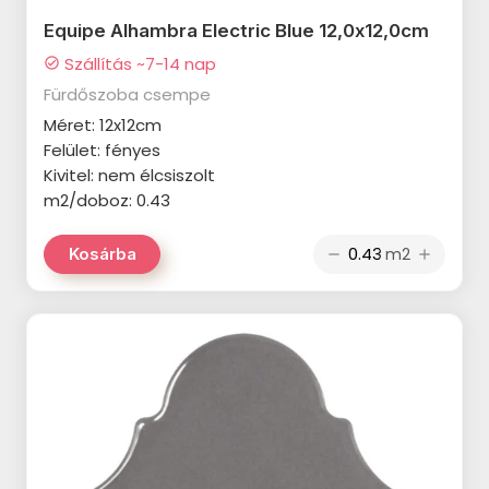
termékcsalád
Equipe Alhambra Electric Blue 12,0x12,0cm
Szállítás ~7-14 nap
check_circle
CERSANIT Basic Beige
Fürdőszoba csempe
termékcsalád
Méret: 12x12cm
CERSANIT Arce termékcsalád
Felület: fényes
Kivitel: nem élcsiszolt
CERSANIT Lastria termékcsalád
m2/doboz: 0.43
CERSANIT Foggy Night Wall
termékcsalád
m2
Kosárba
remove
add
CERSANIT Magnetic Flow
termékcsalád
CERSANIT Naris termékcsalád
CERSANIT Floral Landscape
termékcsalád
CERSANIT Special Marble