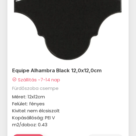
VALORE Demeter termékcsalád
VALORE Cesaria termékcsalád
VALORE Brera termékcsalád
VALORE Royal Grey termékcsalád
VALORE Electra termékcsalád
VALORE Botanica termékcsalád
Equipe Alhambra Black 12,0x12,0cm
VALORE Next termékcsalád
Szállítás ~7-14 nap
check_circle
Fürdőszoba csempe
VALORE Alphaville termékcsalád
Méret: 12x12cm
VALORE Vena Bella termékcsalád
Felület: fényes
Kivitel: nem élcsiszolt
VALORE Prestige termékcsalád
Kopásállóság: PEI V
VALORE Princess termékcsalád
m2/doboz: 0.43
VALORE Santi termékcsalád