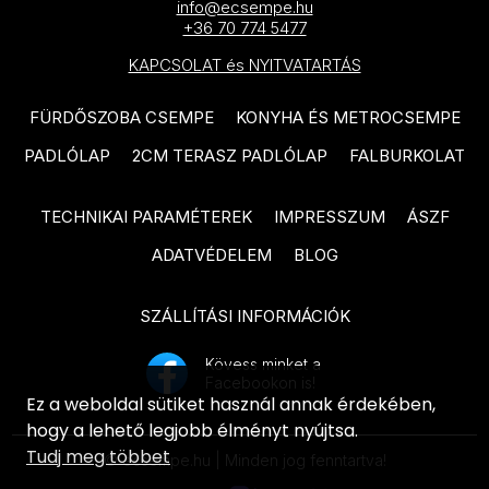
info@ecsempe.hu
IDEA Ceramica Vernissage
+36 70 774 5477
SANT'AGOSTINO Blendart
termékcsalád
KAPCSOLAT és NYITVATARTÁS
termékcsalád
IDEA Ceramica Brava
SANT'AGOSTINO Digitalart
termékcsalád
FÜRDŐSZOBA CSEMPE
KONYHA ÉS METROCSEMPE
termékcsalád
PADLÓLAP
2CM TERASZ PADLÓLAP
FALBURKOLAT
IDEA Ceramica Essenziale
SANT'AGOSTINO From
termékcsalád
termékcsalád
TECHNIKAI PARAMÉTEREK
IMPRESSZUM
ÁSZF
PARADYZ Natura termékcsalád
SANT'AGOSTINO Insideart
ADATVÉDELEM
BLOG
PARADYZ Dream termékcsalád
termékcsalád
PARADYZ Emilly Grys termékcsalád
SZÁLLÍTÁSI INFORMÁCIÓK
SANT'AGOSTINO New Deco
termékcsalád
PARADYZ Symetry termékcsalád
Kövess minket a
Facebookon is!
SANT'AGOSTINO Oxidart
PARADYZ Sunlight Stone
Ez a weboldal sütiket használ annak érdekében,
termékcsalád
termékcsalád
hogy a lehető legjobb élményt nyújtsa.
Tudj meg többet
TUBADZIN Aulla termékcsalád
© ecsempe.hu | Minden jog fenntartva!
PARADYZ Palazzo termékcsalád