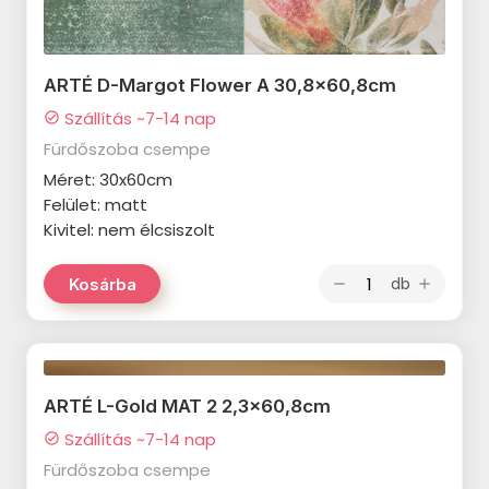
IDEA Ceramica Vernissage
SANT'AGOSTINO Blendart
termékcsalád
termékcsalád
ARTÉ D-Margot Flower A 30,8x60,8cm
IDEA Ceramica Brava
SANT'AGOSTINO Digitalart
termékcsalád
Szállítás ~7-14 nap
check_circle
termékcsalád
Fürdőszoba csempe
IDEA Ceramica Essenziale
SANT'AGOSTINO From
Méret: 30x60cm
termékcsalád
Felület: matt
termékcsalád
PARADYZ Natura termékcsalád
Kivitel: nem élcsiszolt
SANT'AGOSTINO Insideart
PARADYZ Dream termékcsalád
termékcsalád
db
Kosárba
remove
add
PARADYZ Emilly Grys termékcsalád
SANT'AGOSTINO New Deco
termékcsalád
PARADYZ Symetry termékcsalád
SANT'AGOSTINO Oxidart
PARADYZ Sunlight Stone
ARTÉ L-Gold MAT 2 2,3x60,8cm
termékcsalád
termékcsalád
Szállítás ~7-14 nap
check_circle
TUBADZIN Aulla termékcsalád
PARADYZ Palazzo termékcsalád
Fürdőszoba csempe