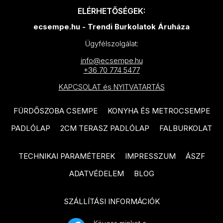
IDEA Ceramica Vernissage
ELÉRHETŐSÉGEK:
SANT'AGOSTINO Blendart
termékcsalád
ecsempe.hu - Trendi Burkolatok Áruháza
termékcsalád
IDEA Ceramica Brava
Ügyfélszolgálat:
SANT'AGOSTINO Digitalart
termékcsalád
info@ecsempe.hu
termékcsalád
+36 70 774 5477
IDEA Ceramica Essenziale
SANT'AGOSTINO From
termékcsalád
KAPCSOLAT és NYITVATARTÁS
termékcsalád
PARADYZ Natura termékcsalád
FÜRDŐSZOBA CSEMPE
KONYHA ÉS METROCSEMPE
SANT'AGOSTINO Insideart
PARADYZ Dream termékcsalád
termékcsalád
PADLÓLAP
2CM TERASZ PADLÓLAP
FALBURKOLAT
PARADYZ Emilly Grys termékcsalád
SANT'AGOSTINO New Deco
TECHNIKAI PARAMÉTEREK
IMPRESSZUM
ÁSZF
termékcsalád
PARADYZ Symetry termékcsalád
ADATVÉDELEM
BLOG
SANT'AGOSTINO Oxidart
PARADYZ Sunlight Stone
termékcsalád
termékcsalád
SZÁLLÍTÁSI INFORMÁCIÓK
TUBADZIN Aulla termékcsalád
PARADYZ Palazzo termékcsalád