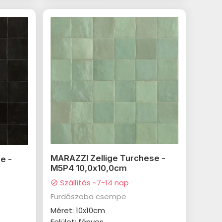
MARAZZI Zellige Turchese -
e -
M5P4 10,0x10,0cm
Szállítás ~7-14 nap
check_circle
Fürdőszoba csempe
Méret: 10x10cm
Felület: fényes