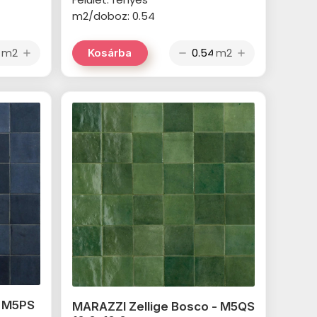
m2/doboz: 0.54
m2
m2
Kosárba
add
remove
add
- M5PS
MARAZZI Zellige Bosco - M5QS