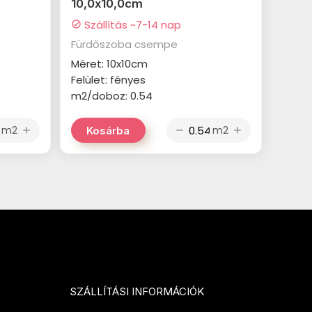
10,0x10,0cm
Szállítás ~7-14 nap
check_circle
Fürdőszoba csempe
Méret: 10x10cm
Felület: fényes
m2/doboz: 0.54
m2
m2
Kosárba
add
remove
add
SZÁLLÍTÁSI INFORMÁCIÓK