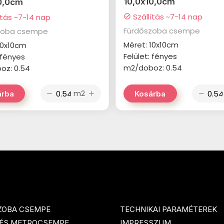
10,0x10,0cm
0,0cm
Szállítás ~7-14 nap
ítás ~7-14 nap
check_circle
Fürdőszoba csempe
zoba csempe
Méret: 10x10cm
10x10cm
Felület: fényes
: fényes
m2/doboz: 0.54
oz: 0.54
m2
árba
Kosárba
remove
add
remove
ZOBA CSEMPE
TECHNIKAI PARAMÉTEREK
 ÉS METROCSEMPE
IMPRESSZUM