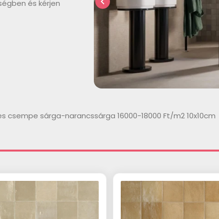
chevron_left
ségben és kérjen
yes csempe sárga-narancssárga 16000-18000 Ft/m2 10x10cm