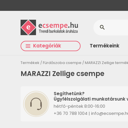
search
Kategóriák
Termékeink
Termékek
Fürdőszoba csempe
MARAZZI Zellige termé
MARAZZI Zellige csempe
Segíthetünk?
Ügyfélszolgálati munkatársunk v
hétfő-péntek 8:00-16:00
+36 70 788 1004 | info@ecsempe.h