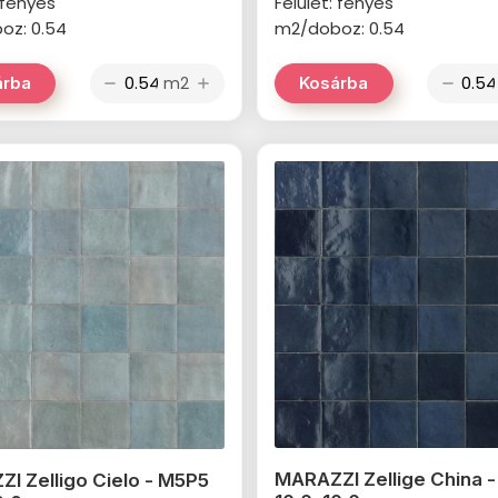
: fényes
Felület: fényes
oz: 0.54
m2/doboz: 0.54
m2
árba
Kosárba
remove
add
remove
MARAZZI Zellige China 
I Zelligo Cielo - M5P5