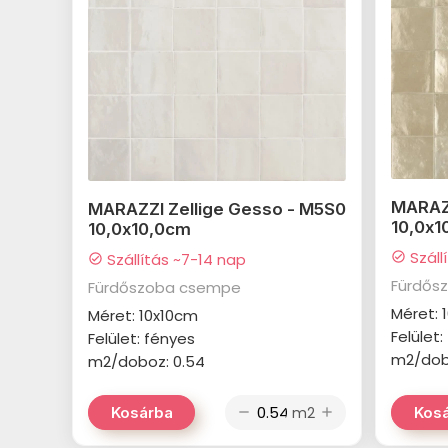
MARAZZ
MARAZZI Zellige Gesso - M5S0
10,0x1
10,0x10,0cm
Száll
Szállítás ~7-14 nap
check_circle
check_circle
Fürdős
Fürdőszoba csempe
Méret: 
Méret: 10x10cm
Felület
Felület: fényes
m2/dob
m2/doboz: 0.54
m2
Kosárba
Kos
remove
add