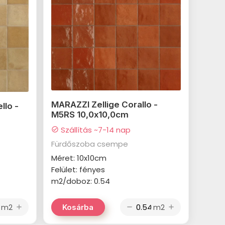
MARAZZI Zellige Corallo -
llo -
M5RS 10,0x10,0cm
Szállítás ~7-14 nap
check_circle
Fürdőszoba csempe
Méret: 10x10cm
Felület: fényes
m2/doboz: 0.54
m2
m2
Kosárba
add
remove
add