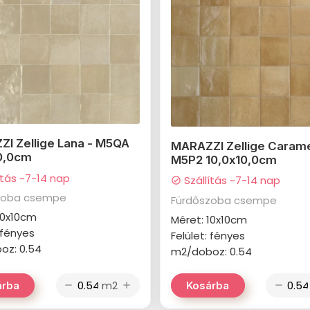
I Zellige Lana - M5QA
MARAZZI Zellige Carame
0,0cm
M5P2 10,0x10,0cm
ítás ~7-14 nap
Szállítás ~7-14 nap
check_circle
zoba csempe
Fürdőszoba csempe
10x10cm
Méret: 10x10cm
: fényes
Felület: fényes
oz: 0.54
m2/doboz: 0.54
m2
árba
Kosárba
remove
add
remove