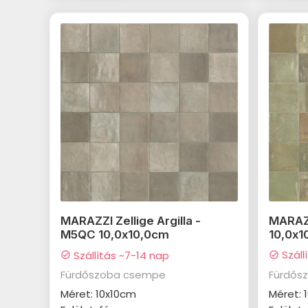
MARAZZ
MARAZZI Zellige Argilla -
10,0x1
M5QC 10,0x10,0cm
Száll
Szállítás ~7-14 nap
check_circle
check_circle
Fürdős
Fürdőszoba csempe
Méret: 
Méret: 10x10cm