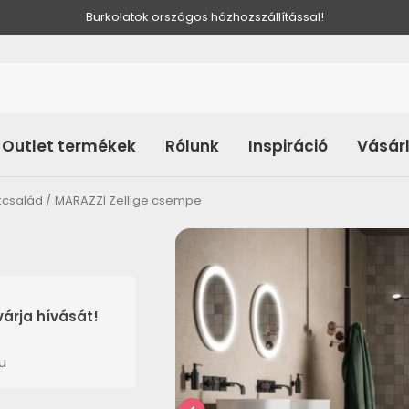
Burkolatok országos házhozszállítással!
Outlet termékek
Rólunk
Inspiráció
Vásár
kcsalád
MARAZZI Zellige csempe
árja hívását!
u