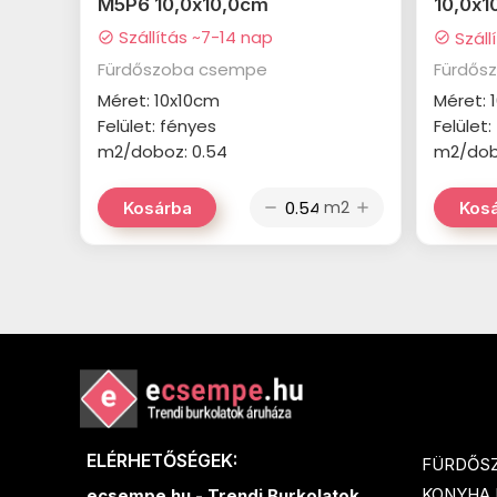
M5P6 10,0x10,0cm
10,0x1
Szállítás ~7-14 nap
Száll
check_circle
check_circle
Fürdőszoba csempe
Fürdős
Méret: 10x10cm
Méret: 
Felület: fényes
Felület
m2/doboz: 0.54
m2/dob
m2
Kosárba
Kos
remove
add
ELÉRHETŐSÉGEK:
FÜRDŐS
KONYHA
ecsempe.hu - Trendi Burkolatok