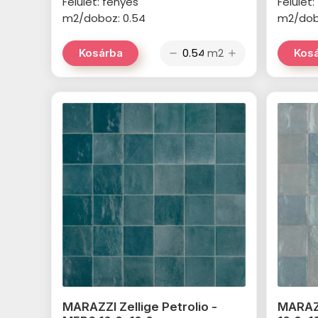
Felület
Felület: fényes
m2/dob
m2/doboz: 0.54
m2
Kosárba
Kos
remove
add
MARAZZI Zellige Petrolio -
MARAZZ