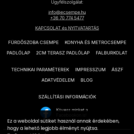
Ügyfélszolgálat:
TUBADZIN Pietrasanta
PARADYZ Modul termékcsalád
termékcsalád
info@ecsempe.hu
PARADYZ Harmony termékcsalád
+36 70 774 5477
TUBADZIN Torano termékcsalád
PARADYZ Feelings termékcsalád
KAPCSOLAT és NYITVATARTÁS
TUBADZIN Massa termékcsalád
PARADYZ Memories termékcsalád
FÜRDŐSZOBA CSEMPE
KONYHA ÉS METROCSEMPE
TUBADZIN Marmo D’oro
PARADYZ Synergy Nero
termékcsalád
PADLÓLAP
2CM TERASZ PADLÓLAP
FALBURKOLAT
termékcsalád
TUBADZIN Mountain Ash
PARADYZ Synergy termékcsalád
TECHNIKAI PARAMÉTEREK
IMPRESSZUM
ÁSZF
termékcsalád
ADATVÉDELEM
BLOG
PARADYZ Emilly Beige
TUBADZIN Patina Plate
termékcsalád
termékcsalád
SZÁLLÍTÁSI INFORMÁCIÓK
PARADYZ Freedom termékcsalád
TUBADZIN Aquamarine
termékcsalád
Kövess minket a
PARADYZ Illusion termékcsalád
Facebookon is!
Ez a weboldal sütiket használ annak érdekében,
TUBADZIN Industrio termékcsalád
PARADYZ Ideal termékcsalád
hogy a lehető legjobb élményt nyújtsa.
TUBADZIN Onice Bianco